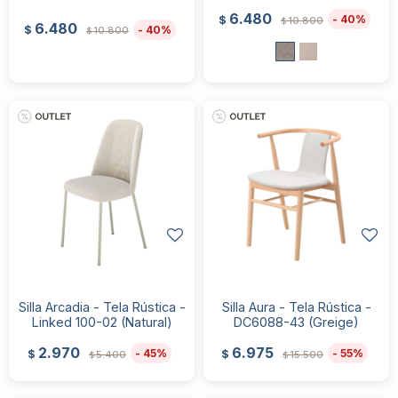
6.480
40
$
10.800
$
6.480
40
$
10.800
$
Silla Arcadia - Tela Rústica -
Silla Aura - Tela Rústica -
Linked 100-02 (Natural)
DC6088-43 (Greige)
2.970
6.975
45
55
$
$
5.400
15.500
$
$