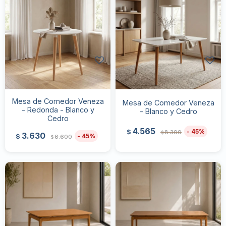
Mesa de Comedor Veneza
Mesa de Comedor Veneza
- Redonda - Blanco y
- Blanco y Cedro
Cedro
4.565
45
$
8.300
$
3.630
45
$
6.600
$