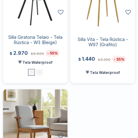
Silla Giratoria Telaio - Tela
Silla Vita - Tela Rústica -
Rústica - W3 (Beige)
W97 (Grafito)
2.970
55
$
6.600
$
1.440
55
$
3.200
$
☔ Tela Waterproof
☔ Tela Waterproof