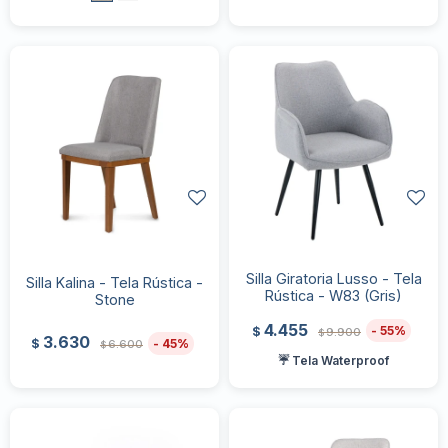
Silla Giratoria Lusso - Tela
Silla Kalina - Tela Rústica -
Rústica - W83 (Gris)
Stone
4.455
55
$
9.900
$
3.630
45
$
6.600
$
☔ Tela Waterproof