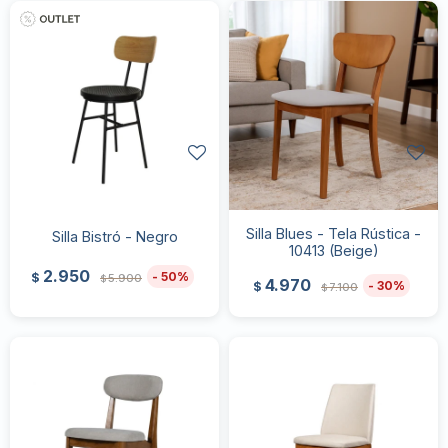
Silla Blues - Tela Rústica -
Silla Bistró - Negro
10413 (Beige)
2.950
50
$
5.900
$
4.970
30
$
7.100
$