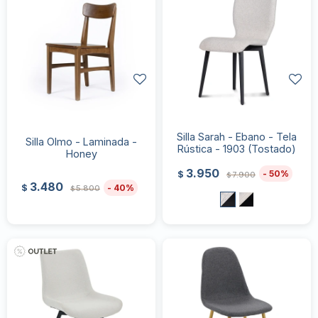
Silla Sarah - Ebano - Tela
Silla Olmo - Laminada -
Rústica - 1903 (Tostado)
Honey
3.950
50
$
7.900
$
3.480
40
$
5.800
$