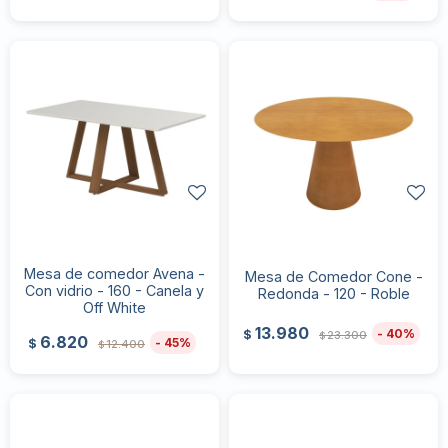
Mesa de comedor Avena -
Mesa de Comedor Cone -
Con vidrio - 160 - Canela y
Redonda - 120 - Roble
Off White
13.980
40
$
23.300
$
6.820
45
$
12.400
$