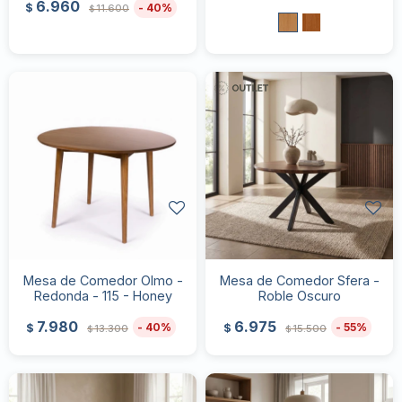
6.960
40
$
11.600
$
Mesa de Comedor Olmo -
Mesa de Comedor Sfera -
Redonda - 115 - Honey
Roble Oscuro
7.980
6.975
40
55
$
$
13.300
15.500
$
$