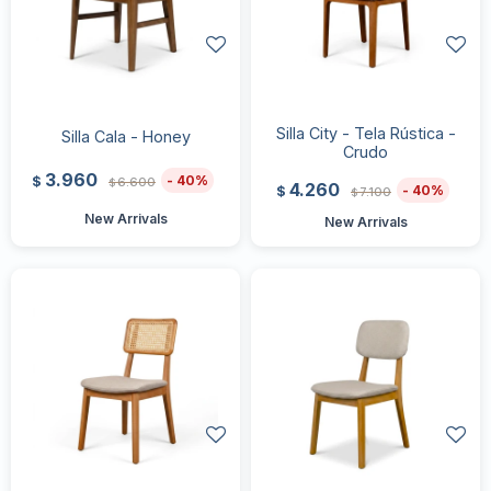
Silla City - Tela Rústica -
Silla Cala - Honey
Crudo
3.960
40
$
6.600
$
4.260
40
$
7.100
$
New Arrivals
New Arrivals