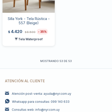
Silla York - Tela Rústica -
557 (Beige)
4.420
35
$
6.800
$
☔ Tela Waterproof
MOSTRANDO
53
DE
53
ATENCIÓN AL CLIENTE
Atención post-venta: ayuda@nyr.com.uy
Whatsapp para consultas: 099 140 633
Consultas web: info@nyr.com.uy