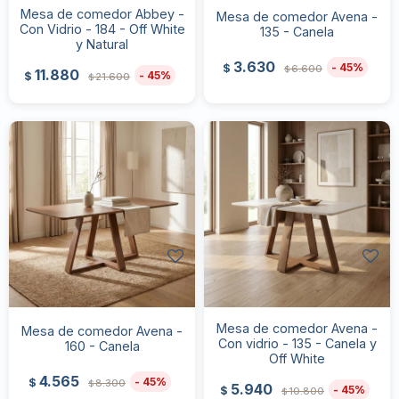
Mesa de comedor Abbey -
Mesa de comedor Avena -
Con Vidrio - 184 - Off White
135 - Canela
y Natural
3.630
45
$
6.600
$
11.880
45
$
21.600
$
Mesa de comedor Avena -
Mesa de comedor Avena -
Con vidrio - 135 - Canela y
160 - Canela
Off White
4.565
45
$
8.300
$
5.940
45
$
10.800
$