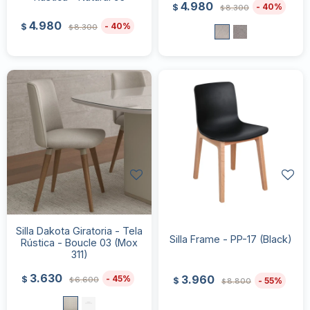
4.980
40
$
8.300
$
4.980
40
$
8.300
$
Silla Dakota Giratoria - Tela
Silla Frame - PP-17 (Black)
Rústica - Boucle 03 (Mox
311)
3.630
3.960
45
$
6.600
55
$
$
8.800
$