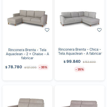
Rinconera Brenta - Chica -
Rinconera Brenta - Tela
Tela Aquaclean - A fabricar
Aquaclean - 2 + Chaise - A
fabricar
99.840
$
153.600
$
78.780
35
$
121.200
$
35