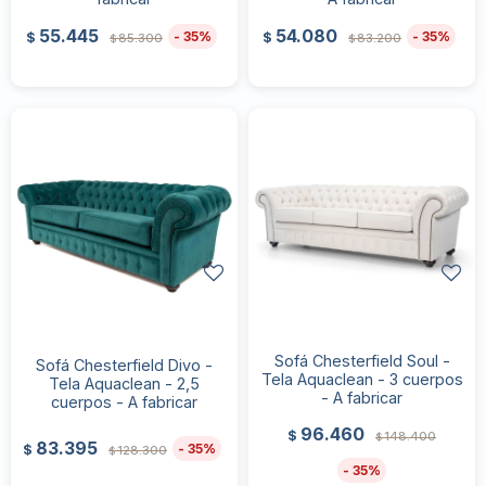
55.445
54.080
35
35
$
$
85.300
83.200
$
$
Sofá Chesterfield Soul -
Sofá Chesterfield Divo -
Tela Aquaclean - 3 cuerpos
Tela Aquaclean - 2,5
- A fabricar
cuerpos - A fabricar
96.460
$
148.400
$
83.395
35
$
128.300
$
35