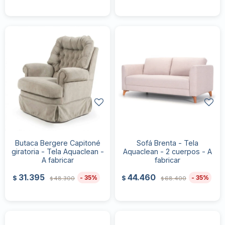
Butaca Bergere Capitoné
Sofá Brenta - Tela
giratoria - Tela Aquaclean -
Aquaclean - 2 cuerpos - A
A fabricar
fabricar
31.395
44.460
35
35
$
$
48.300
68.400
$
$