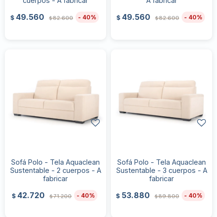
cuerpos - A fabricar
A fabricar
49.560
49.560
40
40
$
$
82.600
82.600
$
$
Sofá Polo - Tela Aquaclean
Sofá Polo - Tela Aquaclean
Sustentable - 2 cuerpos - A
Sustentable - 3 cuerpos - A
fabricar
fabricar
42.720
53.880
40
40
$
$
71.200
89.800
$
$