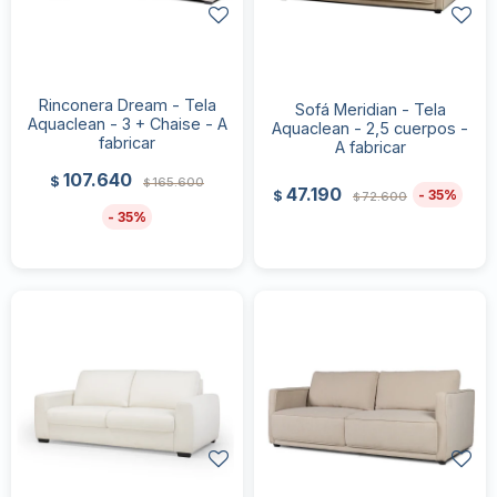
Rinconera Dream - Tela
Sofá Meridian - Tela
Aquaclean - 3 + Chaise - A
Aquaclean - 2,5 cuerpos -
fabricar
A fabricar
107.640
$
165.600
$
47.190
35
$
72.600
$
35