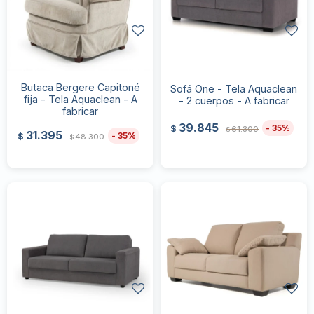
Butaca Bergere Capitoné
Sofá One - Tela Aquaclean
fija - Tela Aquaclean - A
- 2 cuerpos - A fabricar
fabricar
39.845
35
$
61.300
$
31.395
35
$
48.300
$