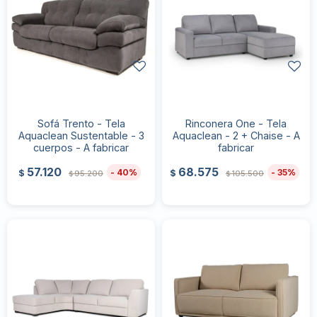
Sofá Trento - Tela
Rinconera One - Tela
Aquaclean Sustentable - 3
Aquaclean - 2 + Chaise - A
cuerpos - A fabricar
fabricar
57.120
68.575
40
35
$
$
95.200
105.500
$
$