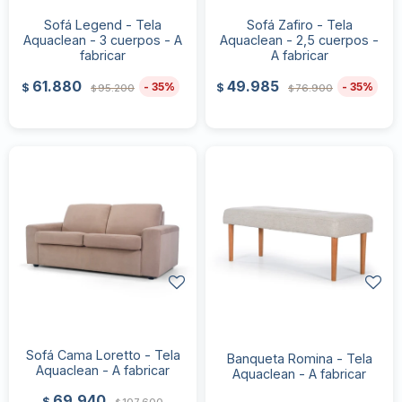
Sofá Legend - Tela
Sofá Zafiro - Tela
Aquaclean - 3 cuerpos - A
Aquaclean - 2,5 cuerpos -
fabricar
A fabricar
61.880
49.985
35
35
$
$
95.200
76.900
$
$
Sofá Cama Loretto - Tela
Banqueta Romina - Tela
Aquaclean - A fabricar
Aquaclean - A fabricar
69.940
$