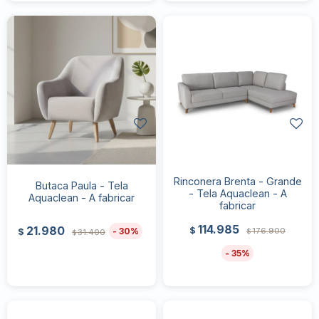
Rinconera Brenta - Grande
Butaca Paula - Tela
- Tela Aquaclean - A
Aquaclean - A fabricar
fabricar
114.985
21.980
$
176.900
30
$
31.400
$
$
35