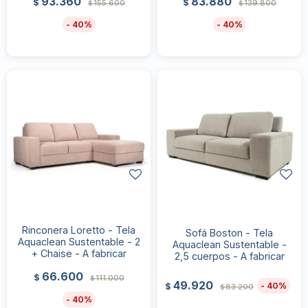
93.360
83.880
$
$
155.600
139.800
$
$
40
40
Rinconera Loretto - Tela
Sofá Boston - Tela
Aquaclean Sustentable - 2
Aquaclean Sustentable -
+ Chaise - A fabricar
2,5 cuerpos - A fabricar
66.600
$
111.000
$
49.920
40
$
83.200
$
40