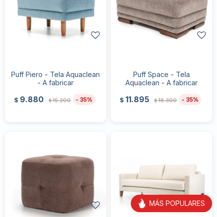
Puff Piero - Tela Aquaclean
Puff Space - Tela
- A fabricar
Aquaclean - A fabricar
9.880
11.895
35
35
$
$
15.200
18.300
$
$
MÁS POPULARES