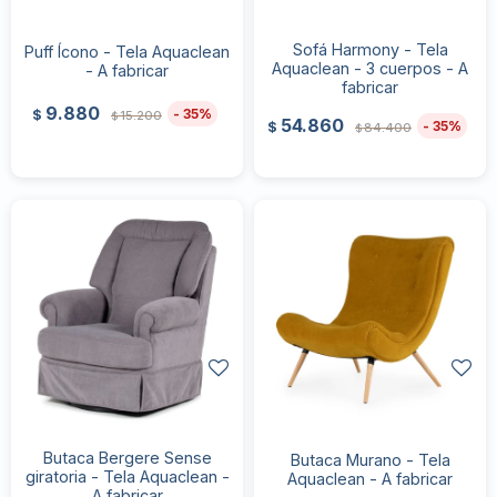
Sofá Harmony - Tela
Puff Ícono - Tela Aquaclean
Aquaclean - 3 cuerpos - A
- A fabricar
fabricar
9.880
35
$
15.200
$
54.860
35
$
84.400
$
Butaca Bergere Sense
Butaca Murano - Tela
giratoria - Tela Aquaclean -
Aquaclean - A fabricar
A fabricar