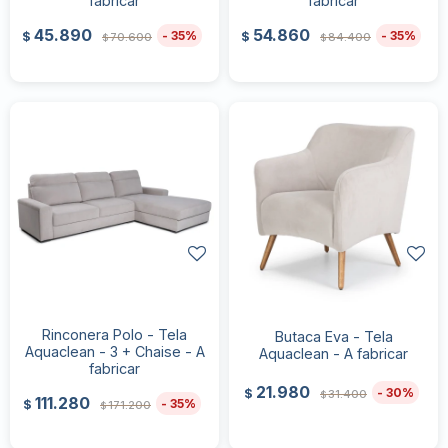
fabricar
fabricar
45.890
54.860
35
35
$
$
70.600
84.400
$
$
Rinconera Polo - Tela
Butaca Eva - Tela
Aquaclean - 3 + Chaise - A
Aquaclean - A fabricar
fabricar
21.980
30
$
31.400
$
111.280
35
$
171.200
$