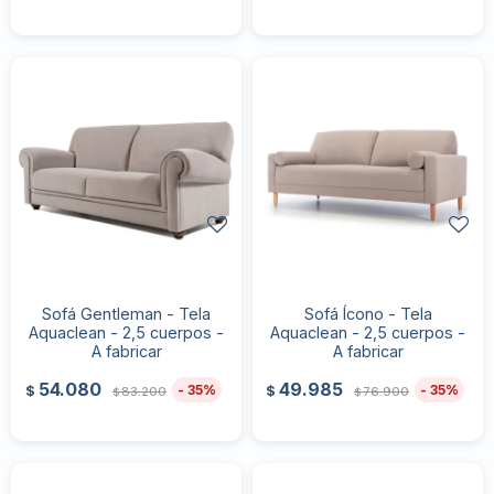
Sofá Gentleman - Tela
Sofá Ícono - Tela
Aquaclean - 2,5 cuerpos -
Aquaclean - 2,5 cuerpos -
A fabricar
A fabricar
54.080
49.985
35
35
$
$
83.200
76.900
$
$