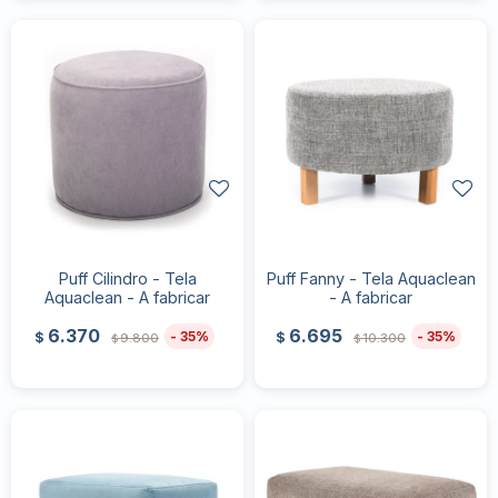
Puff Cilindro - Tela
Puff Fanny - Tela Aquaclean
Aquaclean - A fabricar
- A fabricar
6.370
6.695
35
35
$
$
9.800
10.300
$
$