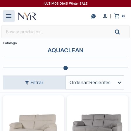
¡ÚLTIMOS DÍAS! Winter SALE
close
menu

0
$
Catálogo
AQUACLEAN
Recientes