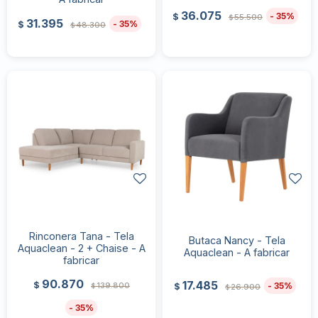
36.075
35
$
55.500
$
31.395
35
$
48.300
$
Rinconera Tana - Tela
Butaca Nancy - Tela
Aquaclean - 2 + Chaise - A
Aquaclean - A fabricar
fabricar
90.870
17.485
$
139.800
35
$
26.900
$
$
35