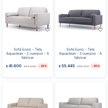
Sofá Ícono - Tela
Sofá Ícono - Tela
Aquaclean - 2 cuerpos - A
Aquaclean - 3 cuerpos - A
fabricar
fabricar
41.600
55.445
35
35
$
$
64.000
85.300
$
$