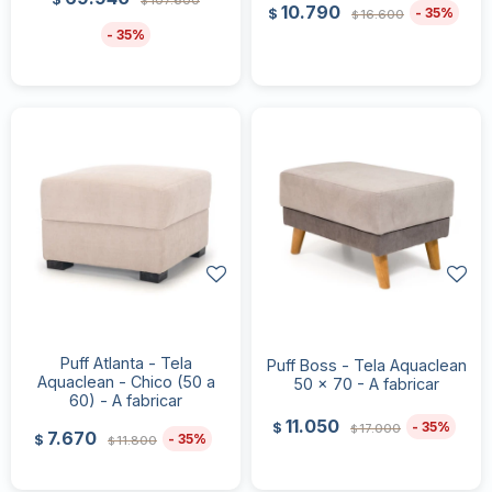
107.600
$
10.790
35
$
16.600
$
35
Puff Atlanta - Tela
Puff Boss - Tela Aquaclean
Aquaclean - Chico (50 a
50 x 70 - A fabricar
60) - A fabricar
11.050
35
$
17.000
$
7.670
35
$
11.800
$