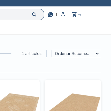

0
$
4 artículos
Recomendados