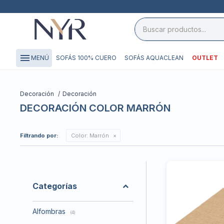
close

storefront
menu
SOFÁS 100% CUERO
SOFÁS AQUACLEAN
OUTLET
MENÚ
local_shipping
credit_card
Decoración
Decoración
DECORACIÓN COLOR MARRÓN
Filtrando por:
Color:
Marrón
Categorías
Alfombras
(4)