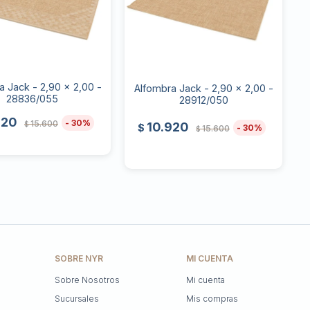
a Jack - 2,90 x 2,00 -
Alfombra Jack - 2,90 x 2,00 -
28836/055
28912/050
920
30
15.600
$
10.920
$
30
15.600
$
SOBRE NYR
MI CUENTA
Sobre Nosotros
Mi cuenta
Sucursales
Mis compras