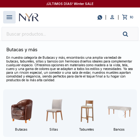
¡ÚLTIMOS DÍAS! Winter SALE
close
menu

0
$
Butacas y más
En nuestra categoría de Butacas y más, encontrarás una amplia variedad de
butacas, taburetes, sillas y bancos con hermosos diseños ideales para complementar
cualquier espacio. Ofrecemos opciones en materiales como madera a la vista, tela,
cuero y una gama de colores que se adaptan a todos los estilos y necesidades. Ya sea
para un rincón especial, un comedor o una sala de estar, nuestros muebles aportan
comodidad y elegancia, siendo perfectos para darle el toque final a tu hogar con
productos de la más alta calidad.
Butacas
Sillas
Taburetes
Bancos