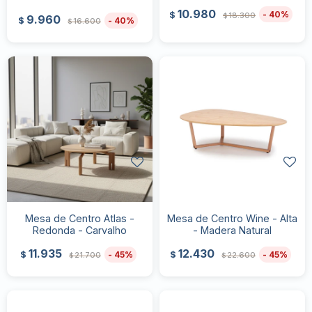
10.980
40
$
18.300
$
9.960
40
$
16.600
$
Mesa de Centro Atlas -
Mesa de Centro Wine - Alta
Redonda - Carvalho
- Madera Natural
11.935
12.430
45
45
$
$
21.700
22.600
$
$