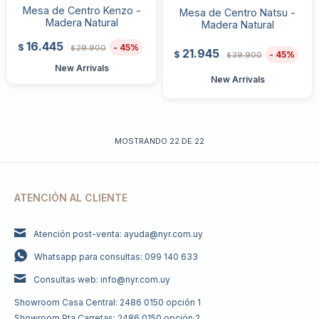
Mesa de Centro Kenzo -
Mesa de Centro Natsu -
Madera Natural
Madera Natural
16.445
45
$
29.900
$
21.945
45
$
39.900
$
New Arrivals
New Arrivals
MOSTRANDO
22
DE
22
ATENCIÓN AL CLIENTE
Atención post-venta: ayuda@nyr.com.uy
Whatsapp para consultas: 099 140 633
Consultas web: info@nyr.com.uy
Showroom Casa Central: 2486 0150 opción 1
Showroom Pta Carretas: 2486 0150 opción 2