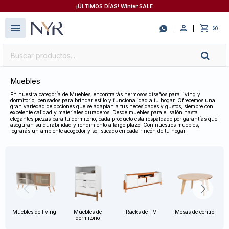
¡ÚLTIMOS DÍAS! Winter SALE
close
menu

0
$
Muebles
En nuestra categoría de Muebles, encontrarás hermosos diseños para living y
dormitorio, pensados para brindar estilo y funcionalidad a tu hogar. Ofrecemos una
gran variedad de opciones que se adaptan a tus necesidades y gustos, siempre con
excelente calidad y materiales duraderos. Desde muebles para el salón hasta
elegantes piezas para tu dormitorio, cada producto está respaldado por garantías que
aseguran su durabilidad y rendimiento a largo plazo. Con nuestros muebles,
lograrás un ambiente acogedor y sofisticado en cada rincón de tu hogar.
Muebles de living
Muebles de
Racks de TV
Mesas de centro
dormitorio