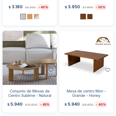
3.180
3.950
40
50
$
$
5.300
7.900
$
$
Conjunto de Mesas de
Mesa de centro Mori -
Centro Sublime - Natural
Grande - Honey
5.940
5.940
45
40
$
$
10.800
9.900
$
$