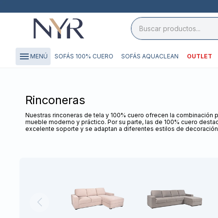
close

storefront
menu
SOFÁS 100% CUERO
SOFÁS AQUACLEAN
OUTLET
MENÚ
local_shipping
credit_card
Rinconeras
Nuestras rinconeras de tela y 100% cuero ofrecen la combinación per
mueble moderno y práctico. Por su parte, las de 100% cuero destac
excelente soporte y se adaptan a diferentes estilos de decoración,