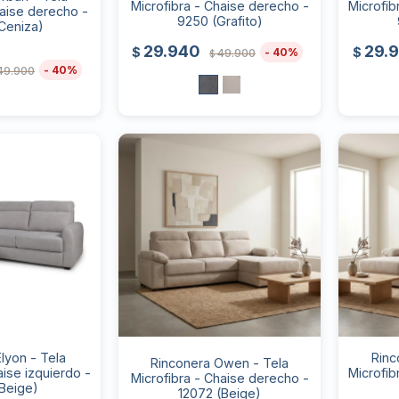
Microfibra - Chaise derecho -
Microfib
haise derecho -
9250 (Grafito)
Ceniza)
29.940
29.
$
$
40
49.900
$
40
49.900
lyon - Tela
Rinc
Rinconera Owen - Tela
aise izquierdo -
Microfib
Microfibra - Chaise derecho -
Beige)
12072 (Beige)