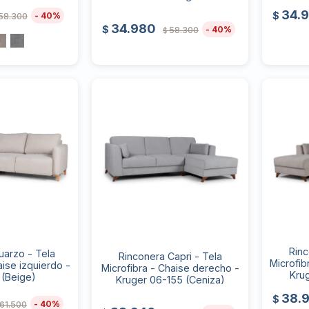
34.
$
40
58.300
34.980
$
40
58.300
$
Rinc
uarzo - Tela
Rinconera Capri - Tela
Microfib
aise izquierdo -
Microfibra - Chaise derecho -
Kru
 (Beige)
Kruger 06-155 (Ceniza)
38.
$
40
61.500