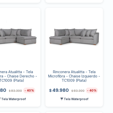
nera Atualitta - Tela
Rinconera Atualitta - Tela
bra - Chaise Derecho -
Microfibra - Chaise Izquierdo -
TC1009 (Plata)
TC1009 (Plata)
980
49.980
$
40
40
83.300
83.300
$
$
 Tela Waterproof
☔ Tela Waterproof