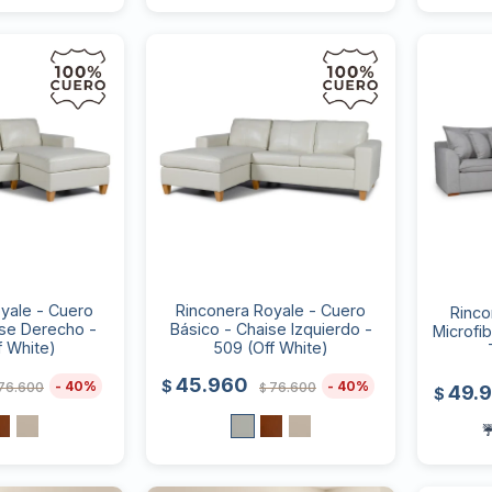
yale - Cuero
Rinconera Royale - Cuero
Rinco
ise Derecho -
Básico - Chaise Izquierdo -
Microfi
f White)
509 (Off White)
45.960
$
40
40
76.600
76.600
49.
$
$
☔