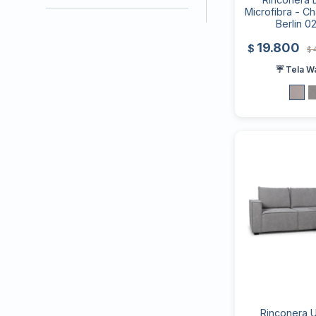
Microfibra - C
Berlin 0
19.800
$
$
☔ Tela W
Rinconera U