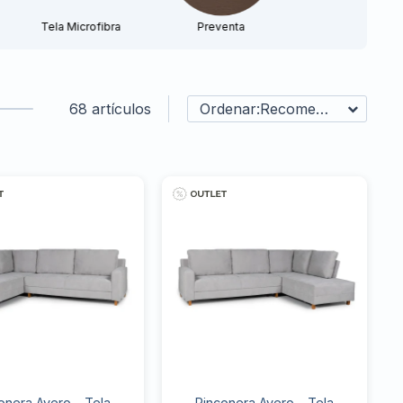
Tela Microfibra
Preventa
68 artículos
Recomendados
onera Avero - Tela
Rinconera Avero - Tela