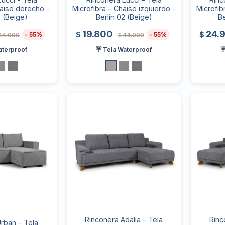
haise derecho -
Microfibra - Chaise izquierdo -
Microfib
2 (Beige)
Berlin 02 (Beige)
Be
19.800
24.
$
$
55
55
44.000
44.000
$
aterproof
☔ Tela Waterproof
☔
Rinconera Adalia - Tela
Rinc
rban - Tela