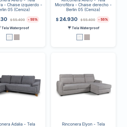
ra - Chaise izquierdo -
Microfibra - Chaise derecho -
rlin 05 (Ceniza)
Berlin 05 (Ceniza)
930
24.930
$
55
55
55.400
55.400
$
$
 Tela Waterproof
☔ Tela Waterproof
onera Adalia - Tela
Rinconera Elyon - Tela