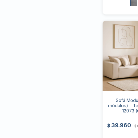
Sofá Modul
módulos) - Tel
12073 (
39.960
$
$