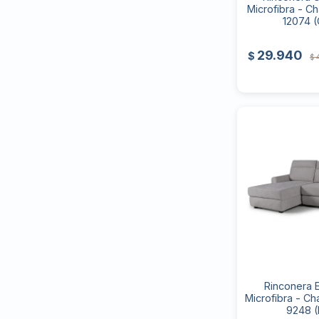
Microfibra - C
12074 (
29.940
$
$
Rinconera E
Microfibra - Ch
9248 (