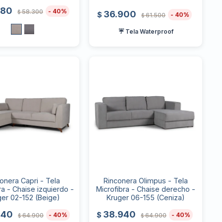
980
40
58.300
36.900
$
$
40
61.500
$
☔ Tela Waterproof
onera Capri - Tela
Rinconera Olimpus - Tela
ra - Chaise izquierdo -
Microfibra - Chaise derecho -
ger 02-152 (Beige)
Kruger 06-155 (Ceniza)
940
38.940
$
40
40
64.900
64.900
$
$