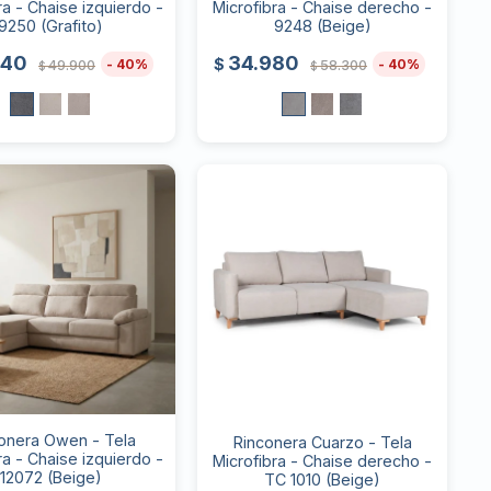
ra - Chaise izquierdo -
Microfibra - Chaise derecho -
9250 (Grafito)
9248 (Beige)
940
34.980
$
40
40
49.900
58.300
$
$
onera Owen - Tela
Rinconera Cuarzo - Tela
ra - Chaise izquierdo -
Microfibra - Chaise derecho -
12072 (Beige)
TC 1010 (Beige)