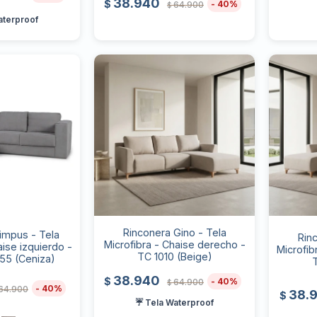
38.940
$
40
64.900
$
aterproof
Rinconera Gino - Tela
impus - Tela
Rin
Microfibra - Chaise derecho -
aise izquierdo -
Microfib
TC 1010 (Beige)
55 (Ceniza)
38.940
$
40
64.900
$
40
64.900
38.
$
☔ Tela Waterproof