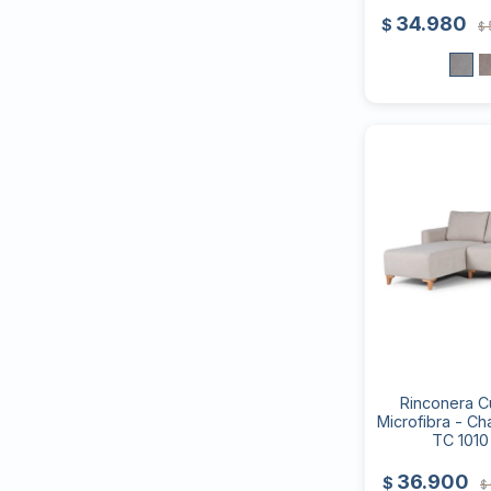
34.980
$
$
Rinconera C
Microfibra - Ch
TC 1010
36.900
$
$