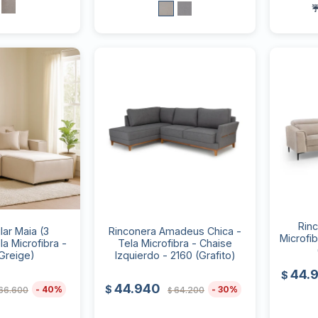
☔
Rin
ar Maia (3
Rinconera Amadeus Chica -
Microfi
a Microfibra -
Tela Microfibra - Chaise
Greige)
Izquierdo - 2160 (Grafito)
44.
$
44.940
$
40
30
66.600
64.200
$