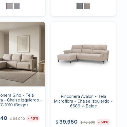
conera Gino - Tela
Rinconera Avalon - Tela
ra - Chaise izquierdo -
Microfibra - Chaise Izquierdo -
TC 1010 (Beige)
6686-4 Beige
940
40
64.900
$
39.950
$
50
79.900
$