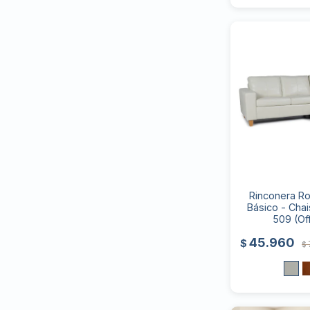
Rinconera Ro
Básico - Cha
509 (Of
45.960
$
$