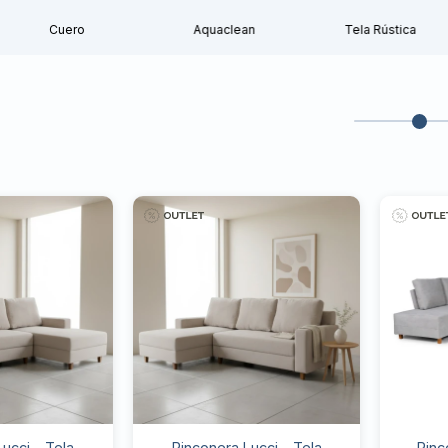
Cuero
Aquaclean
Tela Rústica
ucci - Tela
Rinconera Lucci - Tela
Rinc