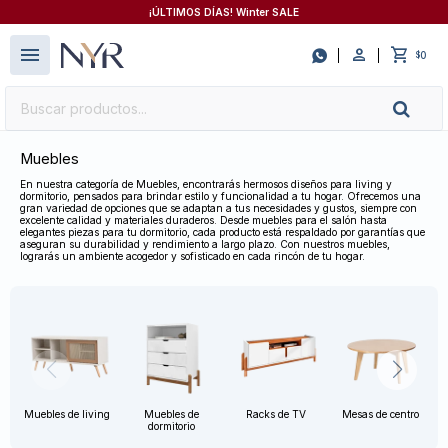
¡ÚLTIMOS DÍAS! Winter SALE
close
menu

0
$
Muebles
En nuestra categoría de Muebles, encontrarás hermosos diseños para living y
dormitorio, pensados para brindar estilo y funcionalidad a tu hogar. Ofrecemos una
gran variedad de opciones que se adaptan a tus necesidades y gustos, siempre con
excelente calidad y materiales duraderos. Desde muebles para el salón hasta
elegantes piezas para tu dormitorio, cada producto está respaldado por garantías que
aseguran su durabilidad y rendimiento a largo plazo. Con nuestros muebles,
lograrás un ambiente acogedor y sofisticado en cada rincón de tu hogar.
Muebles de living
Muebles de
Racks de TV
Mesas de centro
dormitorio