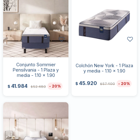
Conjunto Sommier
Colchón New York - 1 Plaza
Pensilvania - 1 Plaza y
y media - 1.10 x 1.90
media - 1.10 x 1.90
45.920
20
$
57.400
$
41.984
20
$
52.480
$