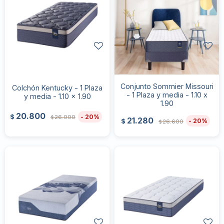
Conjunto Sommier Missouri
Colchón Kentucky - 1 Plaza
- 1 Plaza y media - 1.10 x
y media - 1.10 x 1.90
1.90
20.800
20
$
26.000
$
21.280
20
$
26.600
$