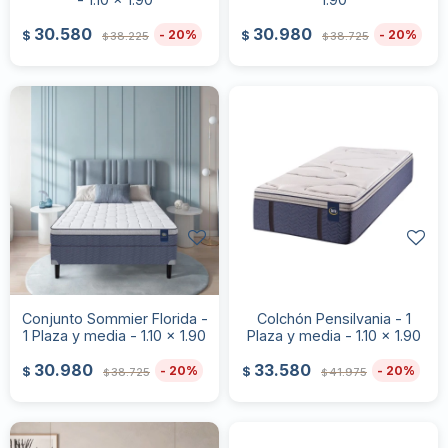
30.580
30.980
20
20
$
$
38.225
38.725
$
$
Conjunto Sommier Florida -
Colchón Pensilvania - 1
1 Plaza y media - 1.10 x 1.90
Plaza y media - 1.10 x 1.90
30.980
33.580
20
20
$
$
38.725
41.975
$
$