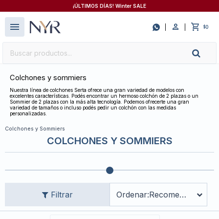
¡ÚLTIMOS DÍAS! Winter SALE
close
menu

0
$
Colchones y sommiers
Nuestra línea de colchones Serta ofrece una gran variedad de modelos con
excelentes características. Podés encontrar un hermoso colchón de 2 plazas o un
Sommier de 2 plazas con la más alta tecnología. Podemos ofrecerte una gran
variedad de tamaños o incluso podés pedir un colchón con las medidas
personalizadas.
Colchones y Sommiers
COLCHONES Y SOMMIERS
Recomendados