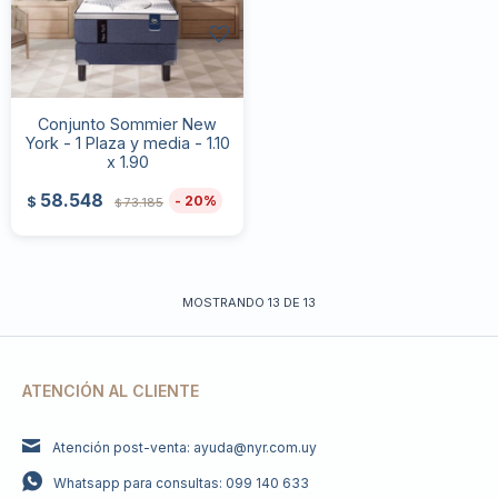
Conjunto Sommier New
York - 1 Plaza y media - 1.10
x 1.90
58.548
20
$
73.185
$
MOSTRANDO
13
DE
13
ATENCIÓN AL CLIENTE
Atención post-venta: ayuda@nyr.com.uy
Whatsapp para consultas: 099 140 633