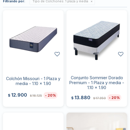
Filtrando por:
Tipo de Colchones:
1 plaza y media
Conjunto Sommier Dorado
Colchón Missouri - 1 Plaza y
Premium - 1 Plaza y media -
media - 1.10 x 1.90
1.10 x 1.90
12.900
20
$
16.125
$
13.880
20
$
17.350
$