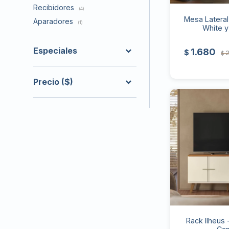
Recibidores
(4)
Mesa Lateral 
Aparadores
(1)
White y
Especiales
1.680
$
2
$
Precio
($)
Rack Ilheus 