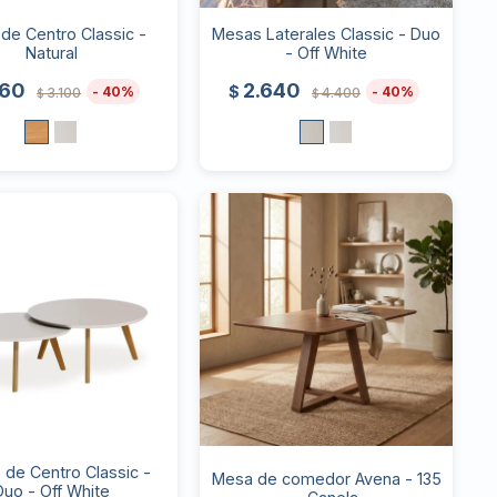
de Centro Classic -
Mesas Laterales Classic - Duo
Natural
- Off White
860
2.640
$
40
40
3.100
4.400
$
$
de Centro Classic -
Mesa de comedor Avena - 135
Duo - Off White