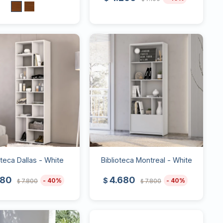
oteca Dallas - White
Biblioteca Montreal - White
680
4.680
$
40
40
7.800
7.800
$
$