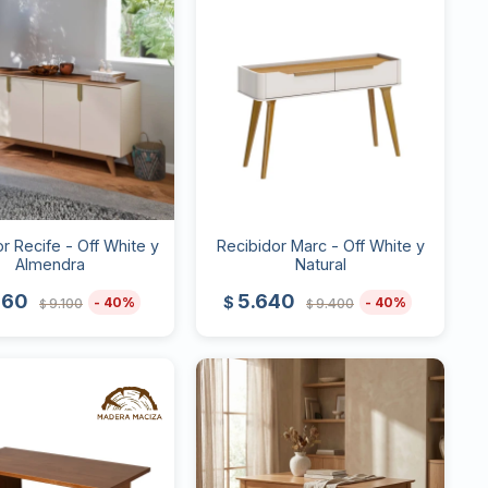
r Recife - Off White y
Recibidor Marc - Off White y
Almendra
Natural
460
5.640
$
40
40
9.100
9.400
$
$