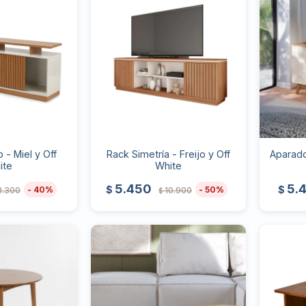
 - Miel y Off
Rack Simetría - Freijo y Off
Aparado
ite
White
5.450
5.
$
$
40
50
8.300
10.900
$