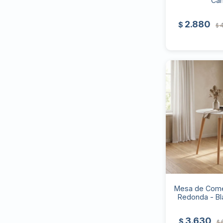
Can
2.880
$
$
Mesa de Come
Redonda - Bl
3.630
$
$