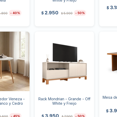
ela
White y Freijo
3.
$
2.950
$
40
50
4.800
5.900
$
Mesa de
dor Veneza -
Rack Mondrian - Grande - Off
anco y Cedro
White y Freijo
3.
$
3.950
$
45
50
6.600
7.900
$