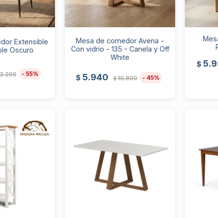
Mesa
Mesa de comedor Avena -
or Extensible
Con vidrio - 135 - Canela y Off
ble Oscuro
White
5.
$
55
13.200
5.940
$
45
10.800
$