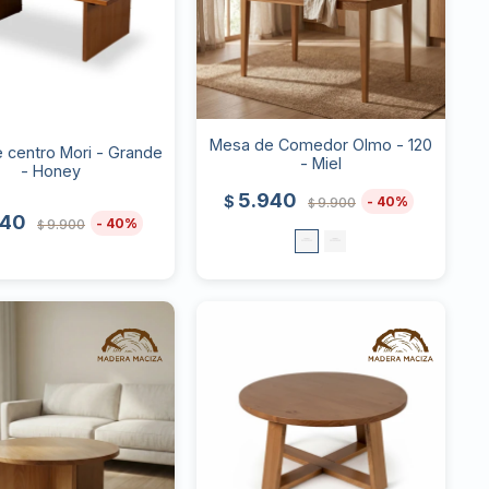
Mesa de Comedor Olmo - 120
 centro Mori - Grande
- Miel
- Honey
5.940
$
40
9.900
$
940
40
9.900
$