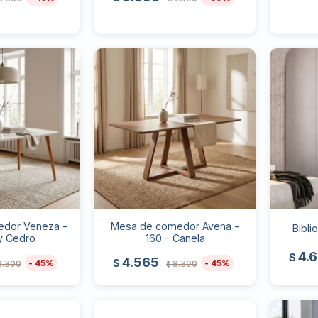
dor Veneza -
Mesa de comedor Avena -
Bibli
y Cedro
160 - Canela
4.
$
4.565
$
45
45
8.300
8.300
$