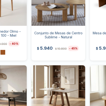
edor Olmo -
Conjunto de Mesas de Centro
Mesa de
100 - Miel
Sublime - Natural
40
9.900
5.940
5.
$
$
45
10.800
$