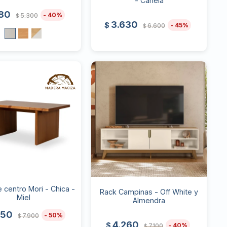
- Canela
180
40
5.300
$
3.630
$
45
6.600
$
 centro Mori - Chica -
Rack Campinas - Off White y
Miel
Almendra
950
50
7.900
$
4.260
$
40
7.100
$