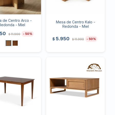
 de Centro Arco -
Mesa de Centro Kalo -
Redonda - Miel
Redonda - Miel
950
50
11.900
$
5.950
$
50
11.900
$