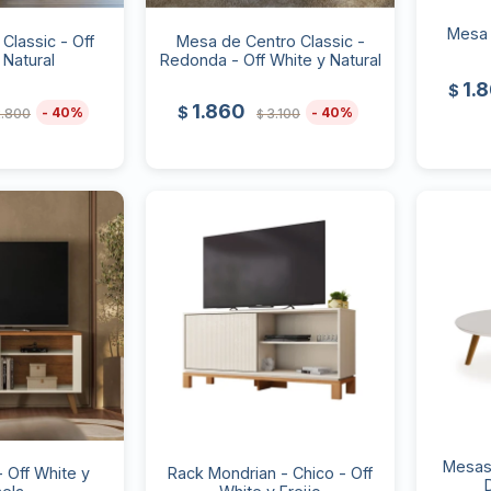
Mesa 
Classic - Off
Mesa de Centro Classic -
 Natural
Redonda - Off White y Natural
1.
$
1.860
$
40
40
.800
3.100
$
Mesas 
- Off White y
Rack Mondrian - Chico - Off