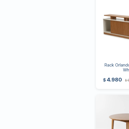
Rack Orlando
Wh
4.980
$
$