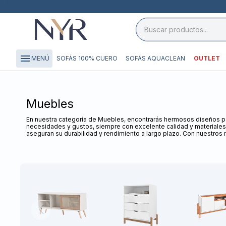
close

storefront
menu
SOFÁS 100% CUERO
SOFÁS AQUACLEAN
OUTLET
MENÚ
local_shipping
credit_card
Muebles
En nuestra categoría de Muebles, encontrarás hermosos diseños par
necesidades y gustos, siempre con excelente calidad y materiales
aseguran su durabilidad y rendimiento a largo plazo. Con nuestros 