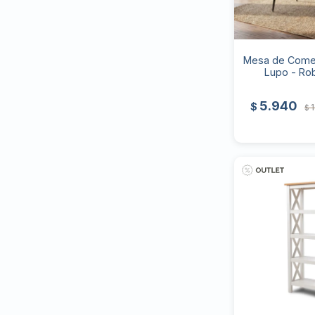
Mesa de Comed
Lupo - Ro
5.940
$
$