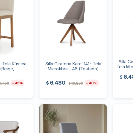
Silla G
 Tela Rústica -
Silla Giratoria Karol 141- Tela
Tela Mic
(Beige)
Microfibra - A6 (Tostado)
6.4
$
6.480
$
45
40
11.700
10.800
$