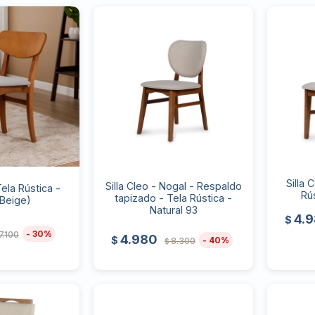
Silla 
Silla Cleo - Nogal - Respaldo
Tela Rústica -
Rú
tapizado - Tela Rústica -
(Beige)
Natural 93
4.
$
30
7.100
4.980
$
40
8.300
$