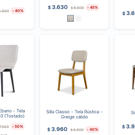
3.630
$
45
6.600
$
40
5.800
3.
$
 Ebano - Tela
Silla Classic - Tela Rústica -
S
03 (Tostado)
Greige cálido
3.
50
$
7.900
3.960
$
40
6.600
$