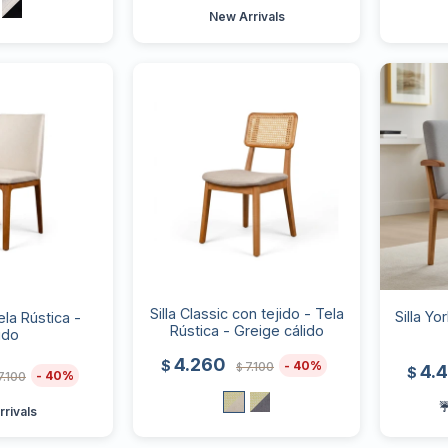
New Arrivals
Silla Classic con tejido - Tela
Silla Yo
Tela Rústica -
Rústica - Greige cálido
udo
4.260
$
40
7.100
4.
$
$
40
7.100
☔
rivals