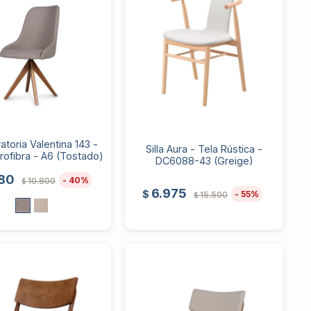
iratoria Valentina 143 -
Silla Aura - Tela Rústica -
rofibra - A6 (Tostado)
DC6088-43 (Greige)
80
40
10.800
$
6.975
$
55
15.500
$