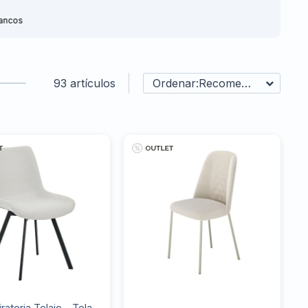
ancos
93 artículos
Recomendados
Giratoria Telaio - Tela