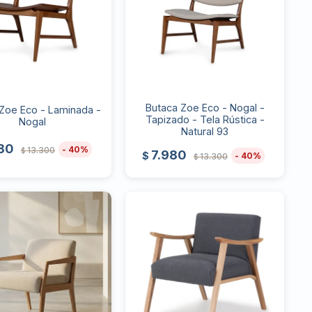
Butaca Zoe Eco - Nogal -
Zoe Eco - Laminada -
Tapizado - Tela Rústica -
Nogal
Natural 93
80
40
13.300
$
7.980
$
40
13.300
$