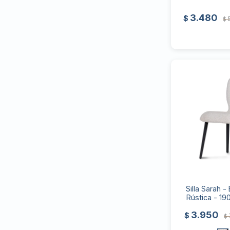
3.480
$
$
Silla Sarah -
Rústica - 19
3.950
$
$