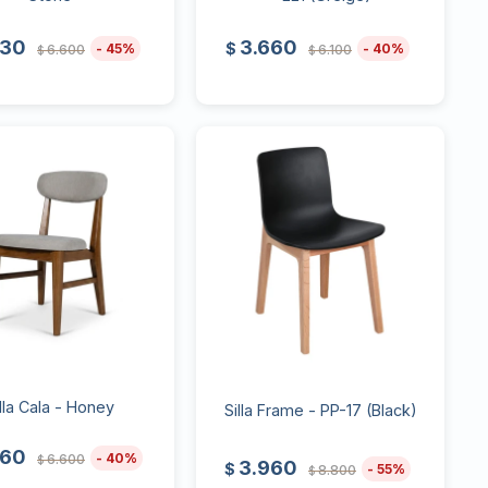
630
3.660
$
45
40
6.600
6.100
$
$
illa Cala - Honey
Silla Frame - PP-17 (Black)
960
40
6.600
$
3.960
$
55
8.800
$