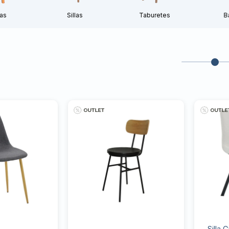
as
Sillas
Taburetes
B
Silla 