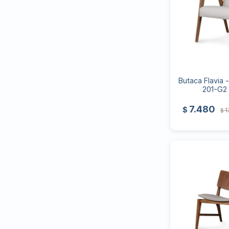
Butaca Flavia -
201-G2 
7.480
$
1
$