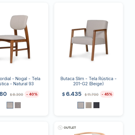
Cordial - Nogal - Tela
Butaca Slim - Tela Rústica -
stica - Natural 93
201-G2 (Beige)
980
6.435
$
40
45
8.300
11.700
$
$