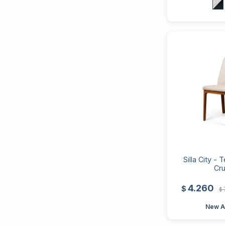
Silla City - 
Cr
4.260
$
$
New Ar