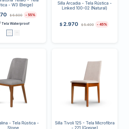
Silla Arcadia - Tela Rústica -
tica - W3 (Beige)
Linked 100-02 (Natural)
970
55
6.600
$
2.970
 Tela Waterproof
$
45
5.400
$
Kalina - Tela Rústica -
Silla Tivoli 125 - Tela Microfibra
Stone
- 221 (Greige)