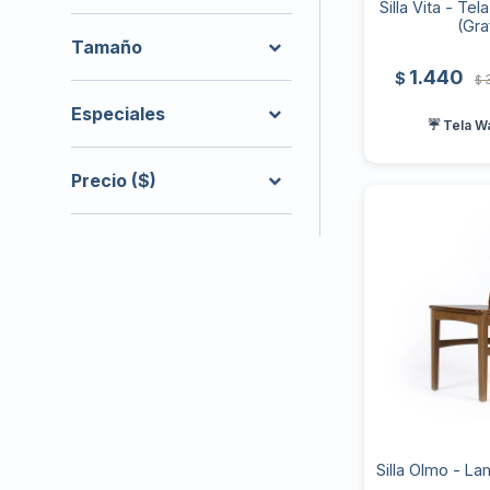
Silla Vita - Te
(Gra
Tamaño
1.440
$
$
Especiales
☔ Tela W
Precio
($)
Silla Olmo - L