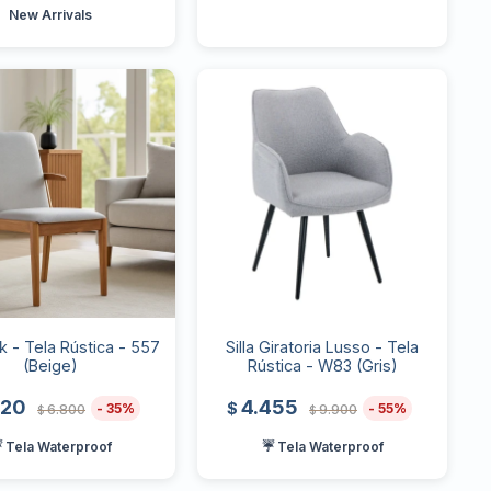
New Arrivals
rk - Tela Rústica - 557
Silla Giratoria Lusso - Tela
(Beige)
Rústica - W83 (Gris)
420
4.455
$
35
55
6.800
9.900
$
$
 Tela Waterproof
☔ Tela Waterproof