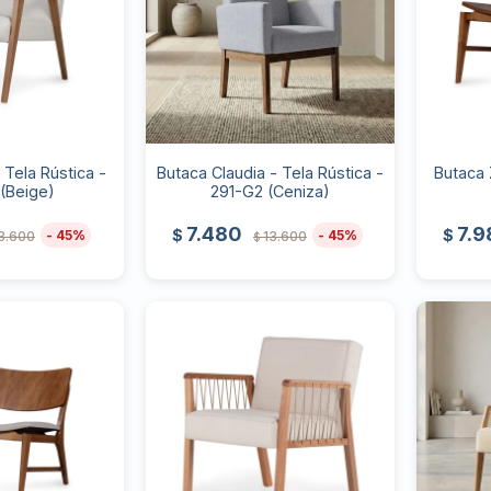
 Tela Rústica -
Butaca Claudia - Tela Rústica -
Butaca 
(Beige)
291-G2 (Ceniza)
7.480
7.9
$
$
45
45
3.600
13.600
$