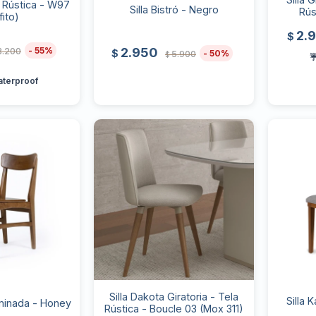
la Rústica - W97
Silla Bistró - Negro
Rús
fito)
2.
$
55
2.950
3.200
$
50
5.900
$
☔
aterproof
Silla Dakota Giratoria - Tela
Silla 
aminada - Honey
Rústica - Boucle 03 (Mox 311)