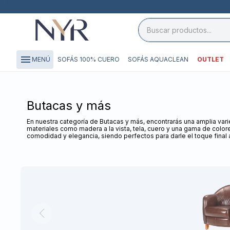
close

storefront
menu
SOFÁS 100% CUERO
SOFÁS AQUACLEAN
OUTLET
MENÚ
local_shipping
credit_card
Butacas y más
En nuestra categoría de Butacas y más, encontrarás una amplia va
materiales como madera a la vista, tela, cuero y una gama de color
comodidad y elegancia, siendo perfectos para darle el toque final a