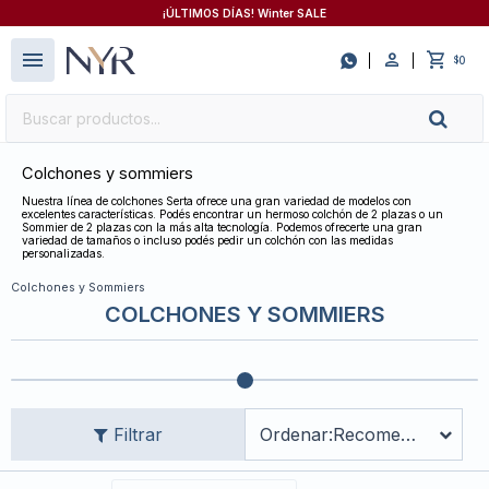
¡ÚLTIMOS DÍAS! Winter SALE
close
menu

0
$
Colchones y sommiers
Nuestra línea de colchones Serta ofrece una gran variedad de modelos con
excelentes características. Podés encontrar un hermoso colchón de 2 plazas o un
Sommier de 2 plazas con la más alta tecnología. Podemos ofrecerte una gran
variedad de tamaños o incluso podés pedir un colchón con las medidas
personalizadas.
Colchones y Sommiers
COLCHONES Y SOMMIERS
Recomendados