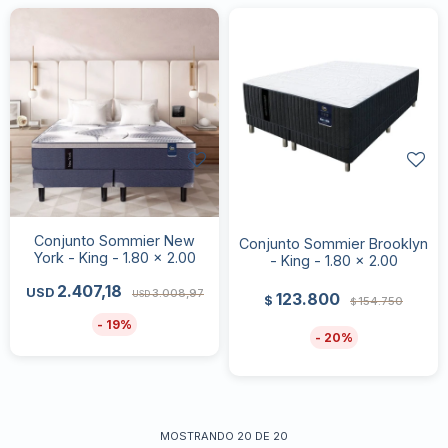
Conjunto Sommier New
Conjunto Sommier Brooklyn
York - King - 1.80 x 2.00
- King - 1.80 x 2.00
2.407,18
USD
3.008,97
USD
123.800
$
154.750
$
19
20
MOSTRANDO
20
DE
20