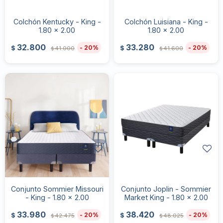
Colchón Kentucky - King -
Colchón Luisiana - King -
1.80 x 2.00
1.80 x 2.00
32.800
33.280
20
20
$
$
41.000
41.600
$
$
Conjunto Sommier Missouri
Conjunto Joplin - Sommier
- King - 1.80 x 2.00
Market King - 1.80 x 2.00
33.980
38.420
20
20
$
$
42.475
48.025
$
$