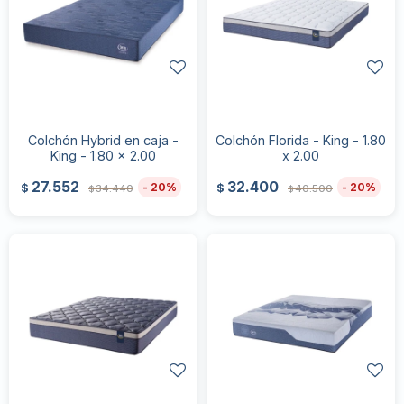
Colchón Hybrid en caja -
Colchón Florida - King - 1.80
King - 1.80 x 2.00
x 2.00
27.552
32.400
20
20
$
$
34.440
40.500
$
$