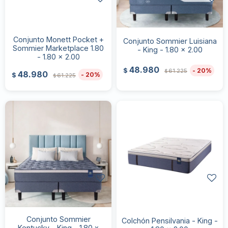
Conjunto Monett Pocket +
Conjunto Sommier Luisiana
Sommier Marketplace 1.80
- King - 1.80 x 2.00
- 1.80 x 2.00
48.980
20
$
61.225
$
48.980
20
$
61.225
$
Conjunto Sommier
Colchón Pensilvania - King -
Kentucky - King - 1.80 x