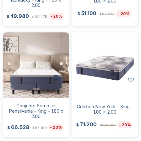
1.80 x 2.00
2.00
51.100
20
$
63.875
$
49.980
20
$
62.475
$
Conjunto Sommier
Colchón New York - King -
Pensilvania - King - 1.80 x
1.80 x 2.00
2.00
71.200
20
$
89.000
$
66.528
20
$
83.160
$