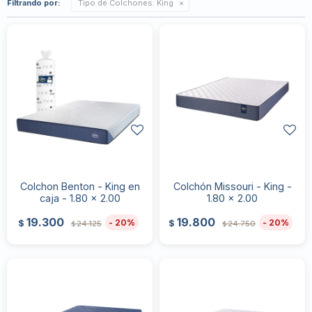
Filtrando por:
Tipo de Colchones:
King
Colchon Benton - King en
Colchón Missouri - King -
caja - 1.80 x 2.00
1.80 x 2.00
19.300
19.800
20
20
$
$
24.125
24.750
$
$