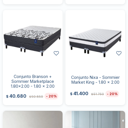
Conjunto Branson +
Conjunto Nixa - Sommier
Sommier Marketplace
Market King - 1.80 x 2.00
1.80x2.00 - 1.80 x 2.00
41.400
20
$
51.750
$
40.680
20
$
50.850
$