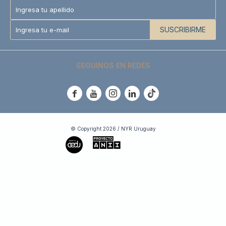
SUSCRIBIRME
SEGUINOS EN REDES





© Copyright 2026 / NYR Uruguay