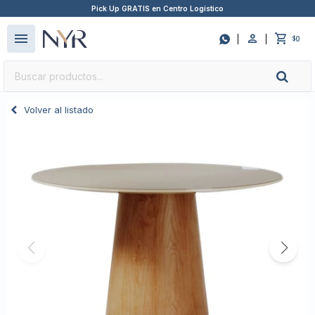
Pick Up GRATIS en Centro Logístico
close
menu

0
$
Volver al listado