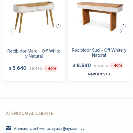
Recibidor Sud - Off White y
Recibidor Marc - Off White
Natural
y Natural
8.940
40
$
14.900
$
5.640
40
$
9.400
$
New Arrivals
ATENCIÓN AL CLIENTE
Atención post-venta: ayuda@nyr.com.uy