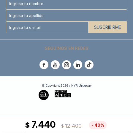
SUSCRIBIRME
SEGUINOS EN REDES





© Copyright 2026 / NYR Uruguay
7.440
$
12.400
40
$