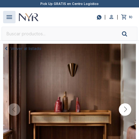
Pick Up GRATIS en Centro Logístico
close
menu

0
$
Volver al listado