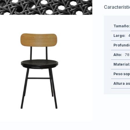
Característ
Tamaño
Largo
Profund
Alto
78
Material
Peso sop
Altura a