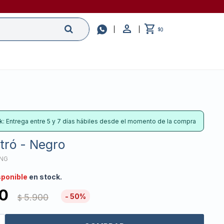

0
$
k: Entrega entre 5 y 7 días hábiles desde el momento de la compra
stró - Negro
ONG
sponible
en stock.
0
5.900
50
$