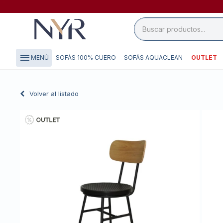
close

storefront
menu
SOFÁS 100% CUERO
SOFÁS AQUACLEAN
OUTLET
MENÚ
local_shipping
credit_card
Volver al listado