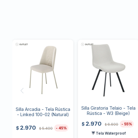
Silla Giratoria Telaio - Tela
Silla Arcadia - Tela Rústica
Rústica - W3 (Beige)
- Linked 100-02 (Natural)
2.970
$
55
6.600
$
2.970
$
45
5.400
$
☔ Tela Waterproof