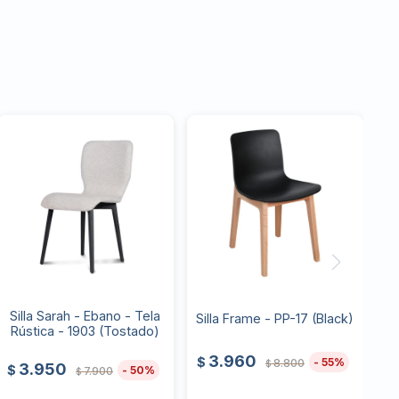
Silla Sarah - Ebano - Tela
Silla Frame - PP-17 (Black)
Rústica - 1903 (Tostado)
3.960
$
55
8.800
$
3.950
$
50
7.900
$