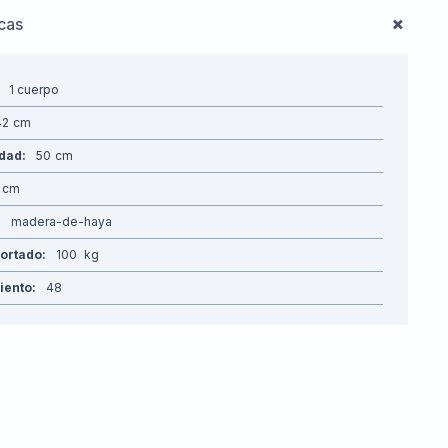
icas
1 cuerpo
42
idad
50
madera-de-haya
ortado
100
siento
48