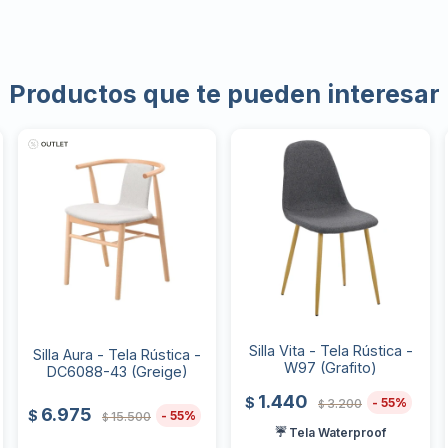
Productos que te pueden interesar
Silla Vita - Tela Rústica -
Silla Aura - Tela Rústica -
W97 (Grafito)
DC6088-43 (Greige)
1.440
$
55
3.200
$
6.975
$
55
15.500
$
☔ Tela Waterproof