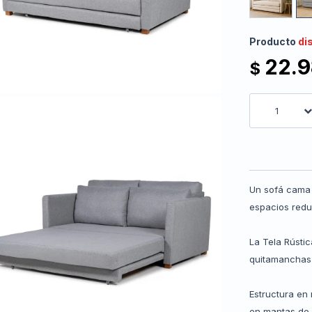
Producto
di
22.
$
1
Un sofá cama t
espacios redu
La Tela Rústic
quitamanchas 
Estructura en
en mantas de f