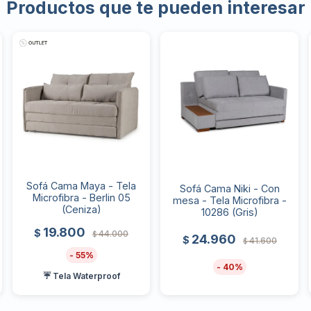
Productos que te pueden interesar
Sofá Cama Maya - Tela
Sofá Cama Niki - Con
Microfibra - Berlin 05
mesa - Tela Microfibra -
(Ceniza)
10286 (Gris)
19.800
$
44.000
$
24.960
$
41.600
$
55
40
☔ Tela Waterproof