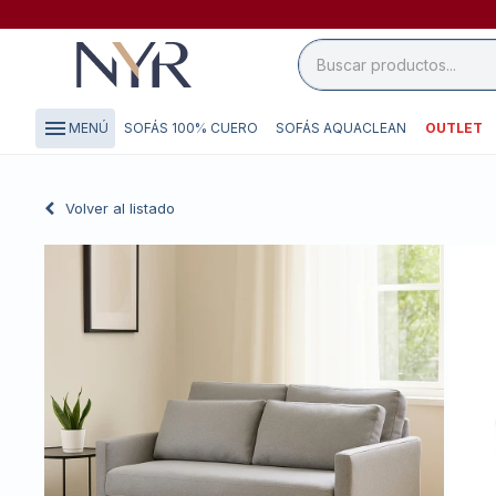
close

storefront
menu
SOFÁS 100% CUERO
SOFÁS AQUACLEAN
OUTLET
MENÚ
local_shipping
credit_card
Volver al listado