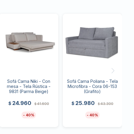
Sofá Cama Niki - Con
Sofá Cama Poliana - Tela
mesa - Tela Rústica -
Microfibra - Cora 06-153
9831 (Parma Beige)
(Grafito)
24.960
25.980
$
$
41.600
43.300
$
$
40
40