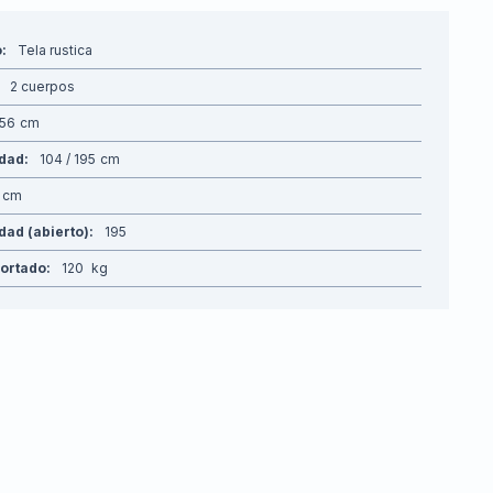
o
Tela rustica
2 cuerpos
156
idad
104 / 195
dad (abierto)
195
ortado
120