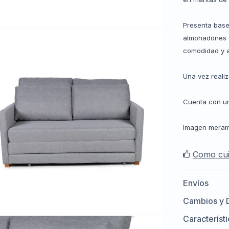
Presenta base 
almohadones d
comodidad y a
Una vez reali
Cuenta con un
Imagen merame
Como cui
Envíos
Cambios y 
Característ