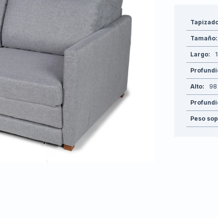
Tapizad
Tamaño
Largo
Profund
Alto
98
Profundi
Peso sop