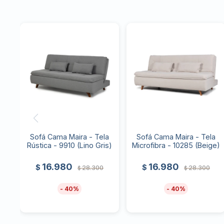
Sofá Cama Maira - Tela
Sofá Cama Maira - Tela
Rústica - 9910 (Lino Gris)
Microfibra - 10285 (Beige)
16.980
16.980
$
$
28.300
28.300
$
$
40
40