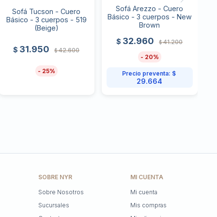
Sofá Arezzo - Cuero
Sofá Tucson - Cuero
Básico - 3 cuerpos - New
Básico - 3 cuerpos - 519
Brown
(Beige)
32.960
$
41.200
$
31.950
$
42.600
$
20
25
Precio preventa:
$
29.664
SOBRE NYR
MI CUENTA
Sobre Nosotros
Mi cuenta
Sucursales
Mis compras