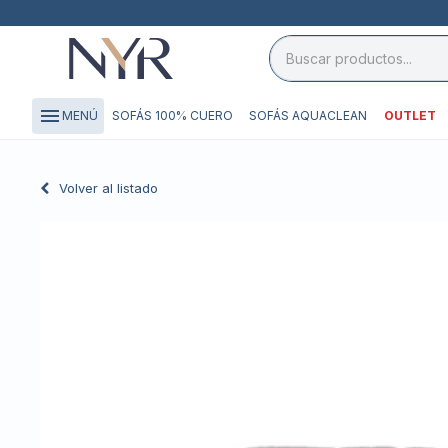
close

storefront
menu
SOFÁS 100% CUERO
SOFÁS AQUACLEAN
OUTLET
MENÚ
local_shipping
credit_card
Volver al listado