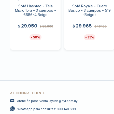
Sofá Hashtag - Tela
Sofá Royale - Cuero
Microfibra - 3 cuerpos -
Básico - 3 cuerpos - 519
6686-4 Beige
(Beige)
29.950
29.965
$
$
59.900
46.100
$
$
50
35
ATENCIÓN AL CLIENTE
Atención post-venta: ayuda@nyr.com.uy
Whatsapp para consultas: 099 140 633