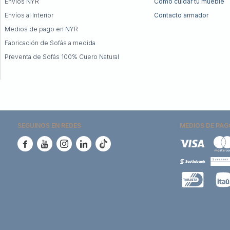
Envíos NYR
Cómo cuidar tu mueble
Envíos al Interior
Contacto armador
Medios de pago en NYR
Fabricación de Sofás a medida
Preventa de Sofás 100% Cuero Natural
SEGUINOS EN REDES
MEDIOS DE PAG




