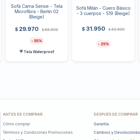
Sofá Cama Sense - Tela
Sofá Milán - Cuero Básico
Microfibra - Berlin 02
- 3 cuerpos - 519 (Beige)
(Beige)
31.950
29.970
$
$
42.600
66.600
$
$
55
25
☔ Tela Waterproof
ANTES DE COMPRAR
DESPUÉS DE COMPRAR
Cómo comprar
Garantía
Términos y Condiciones Promociones
Cambios y Devoluciones