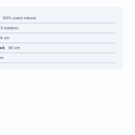
100% cuero natural
3 cuerpos
06
dad
90