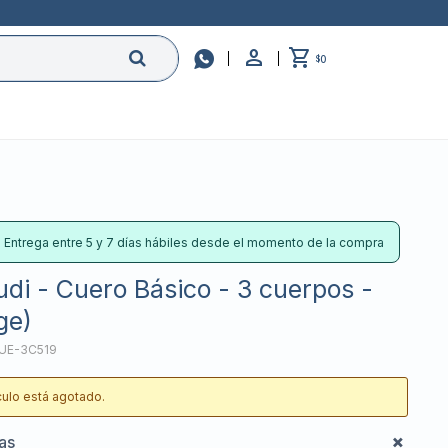

0
$
: Entrega entre 5 y 7 días hábiles desde el momento de la compra
di - Cuero Básico - 3 cuerpos -
ge)
UE-3C519
ículo está agotado.
cas