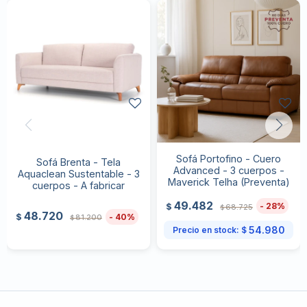
Sofá Portofino - Cuero
Sofá Brenta - Tela
Advanced - 3 cuerpos -
Aquaclean Sustentable - 3
Maverick Telha (Preventa)
cuerpos - A fabricar
49.482
28
$
68.725
$
48.720
40
$
81.200
$
54.980
Precio en stock:
$