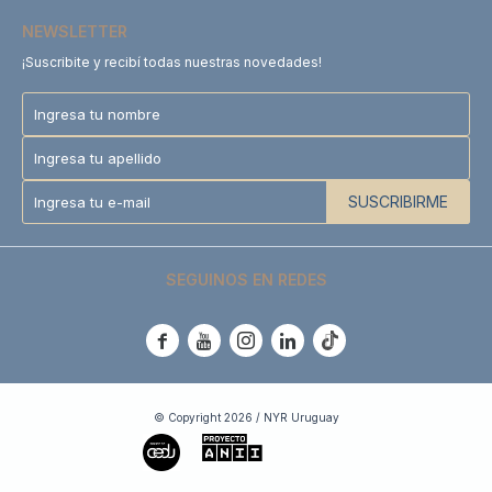
NEWSLETTER
¡Suscribite y recibí todas nuestras novedades!
SUSCRIBIRME
SEGUINOS EN REDES





© Copyright 2026 / NYR Uruguay