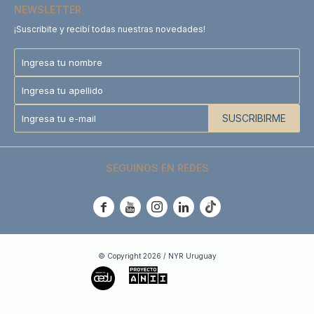
NEWSLETTER
¡Suscribite y recibí todas nuestras novedades!
SUSCRIBIRME
SEGUINOS EN REDES





© Copyright 2026 / NYR Uruguay