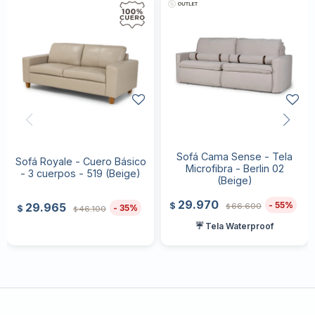
Sofá Cama Sense - Tela
Sofá Royale - Cuero Básico
Microfibra - Berlin 02
- 3 cuerpos - 519 (Beige)
(Beige)
29.970
55
$
29.965
66.600
$
35
$
46.100
$
☔ Tela Waterproof