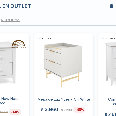
L EN OUTLET
Quitar filtros
 New Nest -
Mesa de Luz Yves - Off White
Cóm
nco
c
3.960
$
45
7.200
$
40
6.600
7.9
$