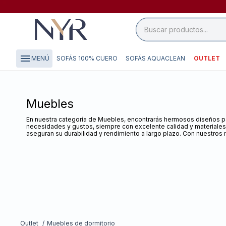
close

storefront
menu
SOFÁS 100% CUERO
SOFÁS AQUACLEAN
OUTLET
MENÚ
local_shipping
credit_card
Muebles
En nuestra categoría de Muebles, encontrarás hermosos diseños par
necesidades y gustos, siempre con excelente calidad y materiales
aseguran su durabilidad y rendimiento a largo plazo. Con nuestros 
Outlet
Muebles de dormitorio