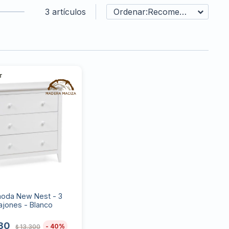
3 artículos
Recomendados
oda New Nest - 3
ajones - Blanco
80
40
13.300
$