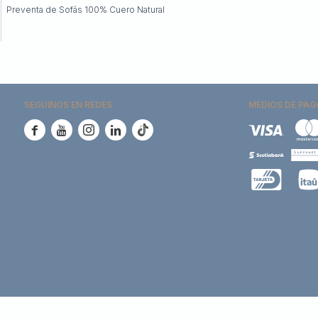
Preventa de Sofás 100% Cuero Natural
SEGUINOS EN REDES
MEDIOS DE PAG




