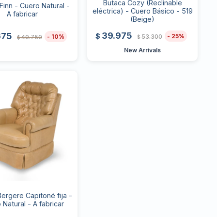
Butaca Cozy (Reclinable
Finn - Cuero Natural -
eléctrica) - Cuero Básico - 519
A fabricar
(Beige)
39.975
675
$
25
53.300
10
40.750
$
$
New Arrivals
ergere Capitoné fija -
 Natural - A fabricar