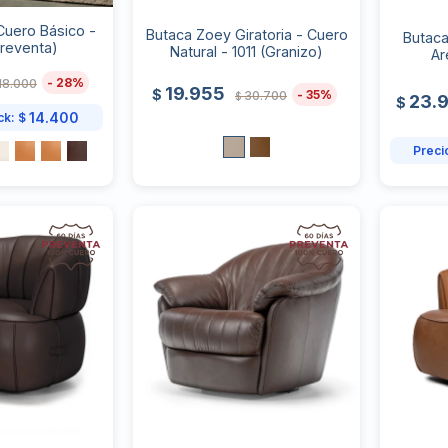
Cuero Básico -
Butaca Zoey Giratoria - Cuero
Butaca
Preventa)
Natural - 1011 (Granizo)
Ar
28
18.000
19.955
$
35
30.700
$
23.
$
14.400
ck:
$
Preci