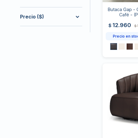
Butaca Gap - 
Café - (
Precio
($)
12.960
$
$
Precio en sto