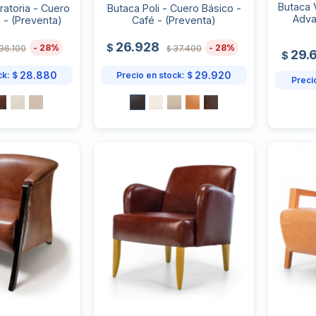
Butaca V
ratoria - Cuero
Butaca Poli - Cuero Básico -
Adva
 - (Preventa)
Café - (Preventa)
26.928
$
28
28
36.100
37.400
$
29.
$
28.880
29.920
ck:
$
Precio en stock:
$
Preci