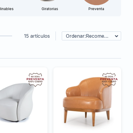
linables
Giratorias
Preventa
15 artículos
Recomendados