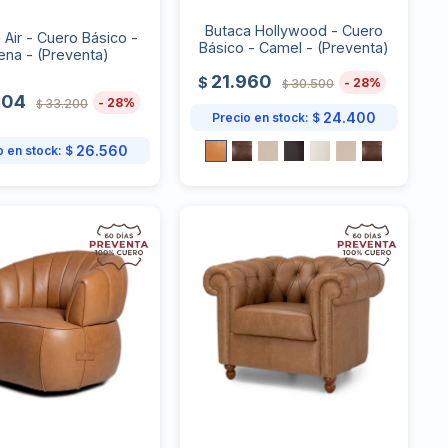
Butaca Hollywood - Cuero
 Air - Cuero Básico -
Básico - Camel - (Preventa)
ena - (Preventa)
21.960
$
28
30.500
$
904
28
33.200
$
24.400
Precio en stock:
$
26.560
o en stock:
$