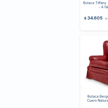
Butaca Tiffany 
- A fa
34.605
$
$
Butaca Berge
Cuero Natural