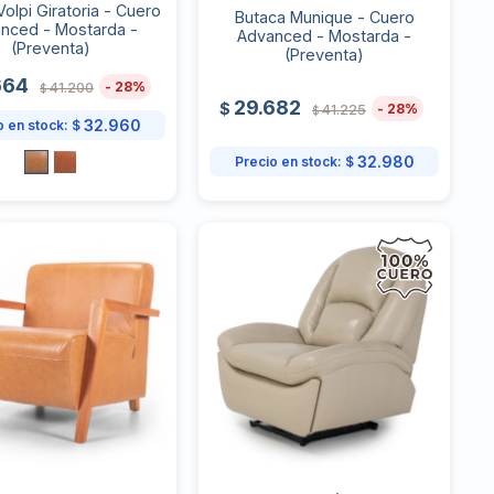
olpi Giratoria - Cuero
Butaca Munique - Cuero
nced - Mostarda -
Advanced - Mostarda -
(Preventa)
(Preventa)
664
28
41.200
$
29.682
$
28
41.225
$
32.960
o en stock:
$
32.980
Precio en stock:
$