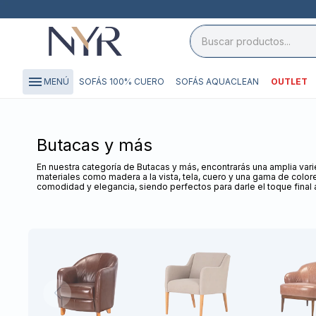
close

storefront
menu
SOFÁS 100% CUERO
SOFÁS AQUACLEAN
OUTLET
MENÚ
local_shipping
credit_card
Butacas y más
En nuestra categoría de Butacas y más, encontrarás una amplia va
materiales como madera a la vista, tela, cuero y una gama de color
comodidad y elegancia, siendo perfectos para darle el toque final a