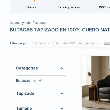
Butacas
Tela Aquaclean
100% c
Butacas y más
Butacas
BUTACAS TAPIZADO EN 100% CUERO NA
Quit
Filtrando por:
Butacas
Tapizado:
100% cuero natural
Categorías
Butacas
(15)
Tapizado
Tamaño