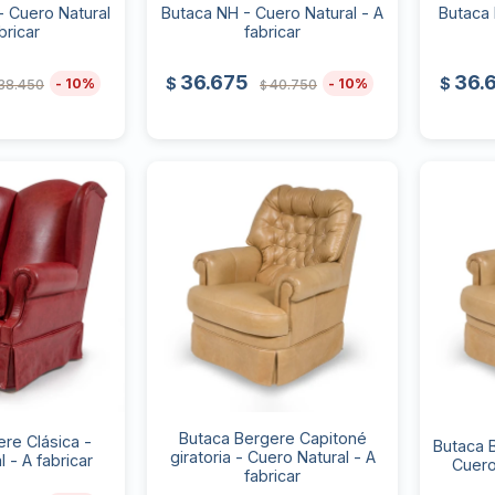
- Cuero Natural
Butaca NH - Cuero Natural - A
Butaca 
bricar
fabricar
36.675
36.
$
$
10
10
38.450
40.750
$
Butaca Bergere Capitoné
re Clásica -
Butaca B
giratoria - Cuero Natural - A
 - A fabricar
Cuero
fabricar