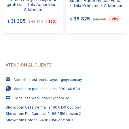
Butaca Harmony con Funda
giratoria - Tela Aquaclean -
- Tela Premium - A fabricar
A fabricar
36.825
25
$
49.100
$
31.395
35
$
48.300
$
ATENCIÓN AL CLIENTE
Atención post-venta: ayuda@nyr.com.uy
Whatsapp para consultas: 099 140 633
Consultas web: info@nyr.com.uy
Showroom Casa Central: 2486 0150 opción 1
Showroom Pta Carretas: 2486 0150 opción 2
Showroom Cordón: 2486 0150 opción 3