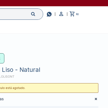

0
$
k
 Liso - Natural
LOLISONT
ículo está agotado.
cas