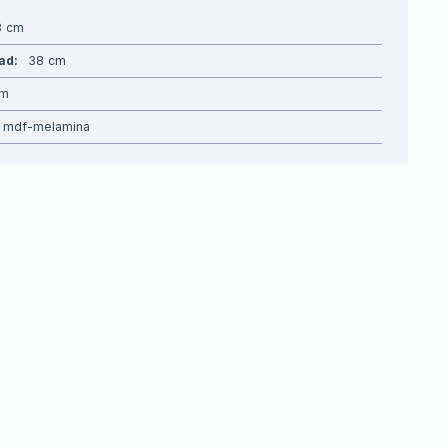
3
dad
38
mdf-melamina