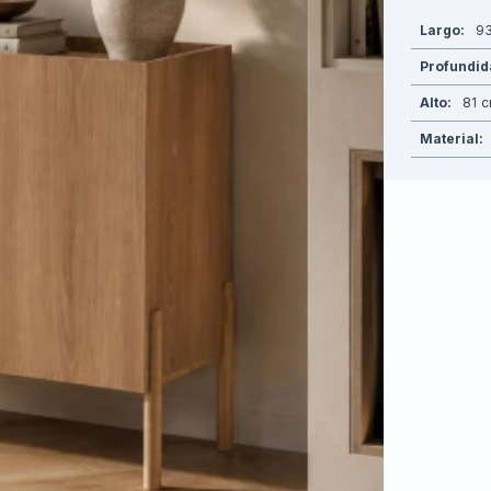
Largo
9
Profundi
Alto
81
Material