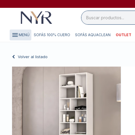
close

storefront
menu
SOFÁS 100% CUERO
SOFÁS AQUACLEAN
OUTLET
MENÚ
local_shipping
credit_card
Volver al listado