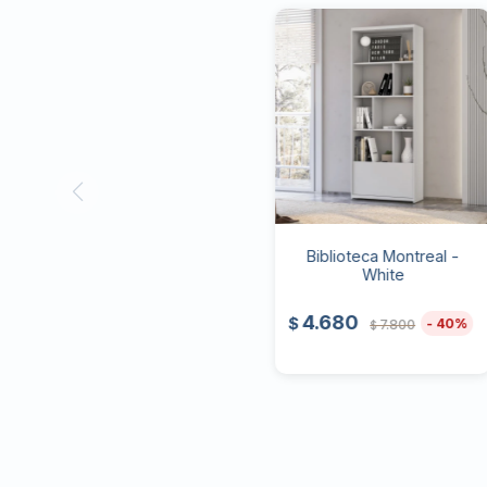
Biblioteca Montreal -
White
4.680
$
40
7.800
$