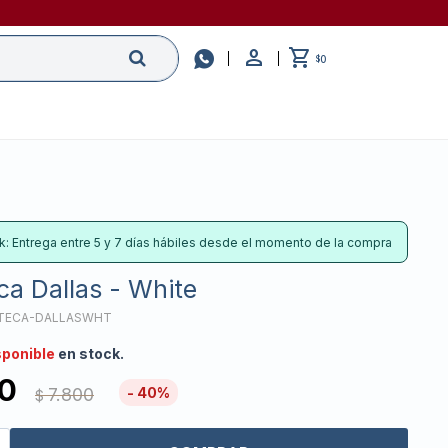

0
$
k: Entrega entre 5 y 7 días hábiles desde el momento de la compra
eca Dallas - White
OTECA-DALLASWHT
sponible
en stock.
0
7.800
40
$