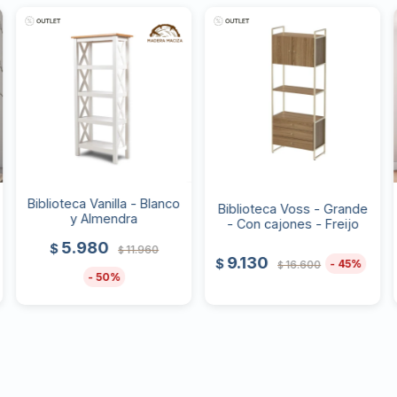
Biblioteca Vanilla - Blanco
Biblioteca Voss - Grande
y Almendra
- Con cajones - Freijo
5.980
$
11.960
$
9.130
$
45
16.600
$
50