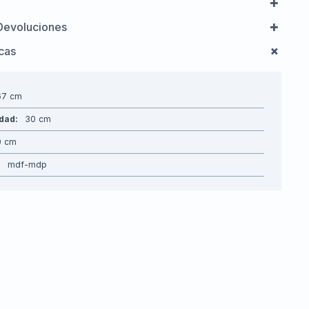
Devoluciones
icas
67
idad
30
0
mdf-mdp