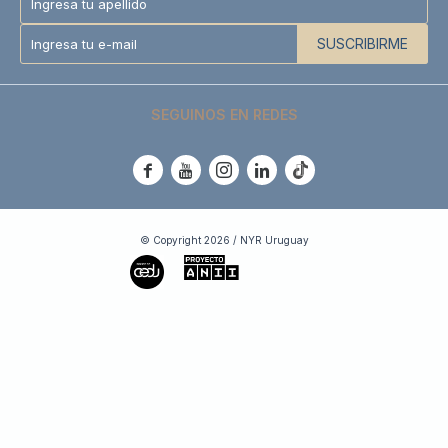
SUSCRIBIRME
SEGUINOS EN REDES





© Copyright 2026 / NYR Uruguay