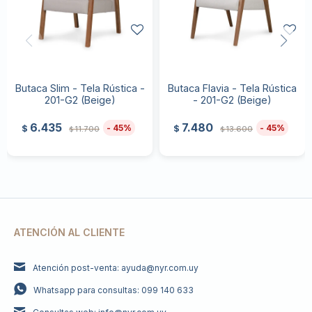
Butaca Slim - Tela Rústica -
Butaca Flavia - Tela Rústica
201-G2 (Beige)
- 201-G2 (Beige)
6.435
7.480
45
45
$
$
11.700
13.600
$
$
ATENCIÓN AL CLIENTE
Atención post-venta: ayuda@nyr.com.uy
Whatsapp para consultas: 099 140 633