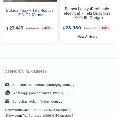
Butaca Lenny (Reclinable
Butaca Thay - Tela Rústica
eléctrica) - Tela Microfibra
- 218-G2 (Cruda)
- XHR-15 (Greige)
28.980
27.445
40
$
45
48.300
$
49.900
$
$
New Arrivals
ATENCIÓN AL CLIENTE
Atención post-venta: ayuda@nyr.com.uy
Whatsapp para consultas: 099 140 633
Consultas web: info@nyr.com.uy
Showroom Casa Central: 2486 0150 opción 1
Showroom Pta Carretas: 2486 0150 opción 2