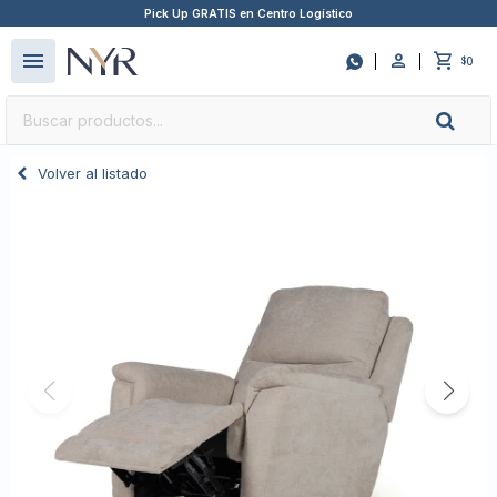
Pick Up GRATIS en Centro Logístico
close
menu

0
$
Volver al listado