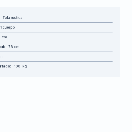
Tela rustica
1 cuerpo
7
dad
78
rtado
100