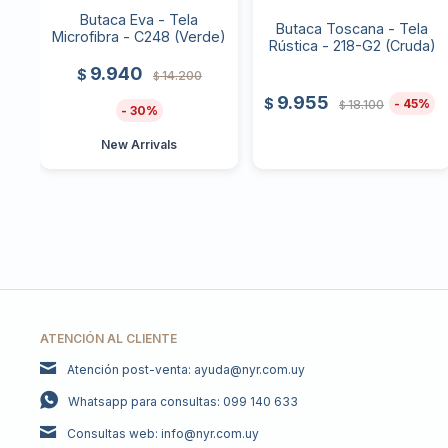
Butaca Eva - Tela
Butaca Toscana - Tela
Microfibra - C248 (Verde)
Rústica - 218-G2 (Cruda)
9.940
$
14.200
$
9.955
$
45
18.100
$
30
New Arrivals
ATENCIÓN AL CLIENTE
Atención post-venta: ayuda@nyr.com.uy
Whatsapp para consultas: 099 140 633
Consultas web: info@nyr.com.uy