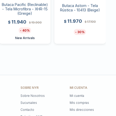
Butaca Pacific (Reclinable)
Butaca Astom - Tela
- Tela Microfibra - XHR-15
Rústica - 10413 (Beige)
(Greige)
11.970
$
11.940
17.100
$
$
19.900
$
40
30
New Arrivals
SOBRE NYR
MI CUENTA
Sobre Nosotros
Mi cuenta
Sucursales
Mis compras
Contacto
Mis direcciones