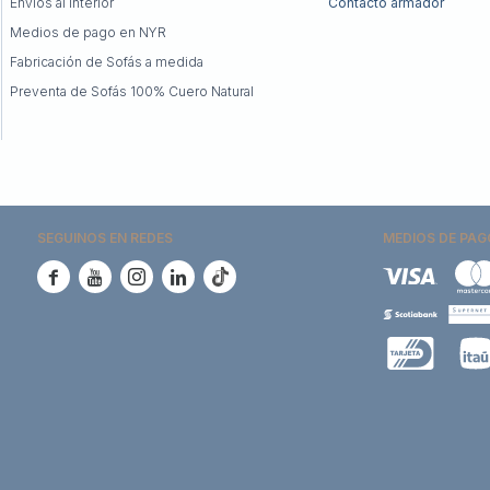
Envíos al Interior
Contacto armador
Medios de pago en NYR
Fabricación de Sofás a medida
Preventa de Sofás 100% Cuero Natural
SEGUINOS EN REDES
MEDIOS DE PAG




