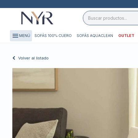
close

storefront
menu
SOFÁS 100% CUERO
SOFÁS AQUACLEAN
OUTLET
MENÚ
local_shipping
credit_card
Volver al listado