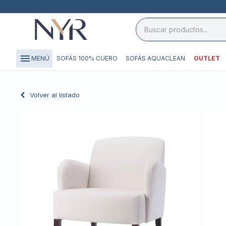
close

storefront
menu
SOFÁS 100% CUERO
SOFÁS AQUACLEAN
OUTLET
MENÚ
local_shipping
credit_card
Volver al listado