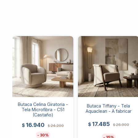
Butaca Celina Giratoria -
Butaca Tiffany - Tela
Tela Microfibra - C51
Aquaclean - A fabricar
(Castaño)
17.485
$
16.940
26.900
$
$
24.200
$
30
35