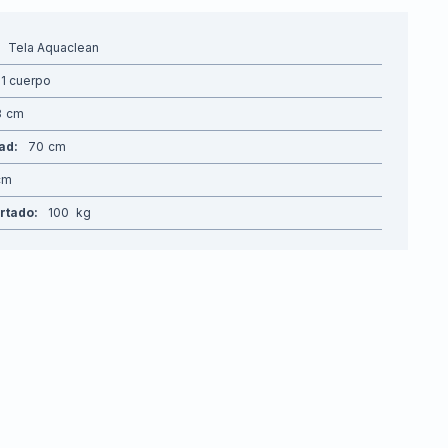
Tela Aquaclean
1 cuerpo
8
dad
70
rtado
100