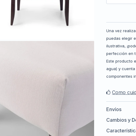
Una vez realiz
puedas elegir 
ilustrativa, ¡p
perfección en t
Este producto 
agua) y cuenta 
componentes in
Como cuid
Envíos
Cambios y D
Característi