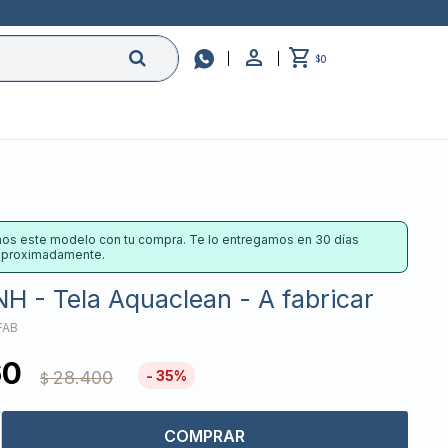

0
$
os este modelo con tu compra. Te lo entregamos en 30 días
 aproximadamente.
H - Tela Aquaclean - A fabricar
FAB
60
28.400
35
$
COMPRAR