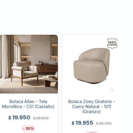
Butaca Atlas - Tela
Butaca Zoey Giratoria -
Microfibra - C51 (Castaño)
Cuero Natural - 1011
(Granizo)
19.950
$
28.500
$
19.955
$
30.700
$
30