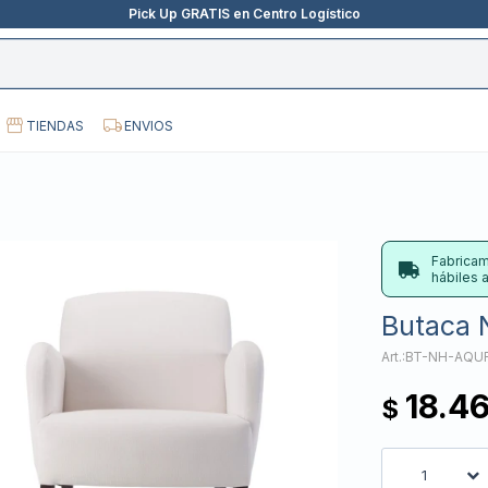
Pick Up GRATIS en Centro Logístico
TIENDAS
ENVIOS
Fabricam
hábiles
Butaca N
BT-NH-AQU
18.4
$
1