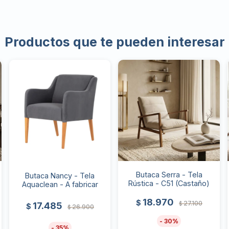
Productos que te pueden interesar
Butaca Serra - Tela
Butaca Nancy - Tela
Rústica - C51 (Castaño)
Aquaclean - A fabricar
18.970
$
27.100
$
17.485
$
26.900
$
30
35