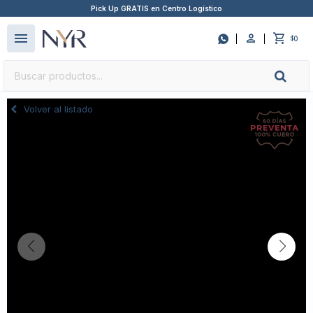
Pick Up GRATIS en Centro Logístico
close
menu

0
$
Volver al listado