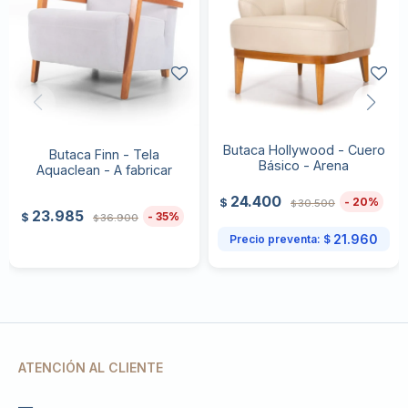
Butaca Hollywood - Cuero
Butaca Finn - Tela
Básico - Arena
Aquaclean - A fabricar
24.400
20
$
30.500
$
23.985
35
$
36.900
$
21.960
Precio preventa:
$
ATENCIÓN AL CLIENTE