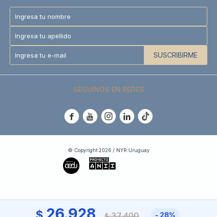
SUSCRIBIRME
SEGUINOS EN REDES





© Copyright 2026 / NYR Uruguay
26.928
$
37.400
28
$