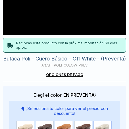
Recibirás este producto con la próxima importación 60 días
aprox.
Butaca Poli - Cuero Básico - Off White - (Preventa)
BT-POLI-CUEOW-PREV
OPCIONES DE PAGO
Elegí el color
EN PREVENTA:
¡Seleccioná tu color para ver el precio con
descuento!