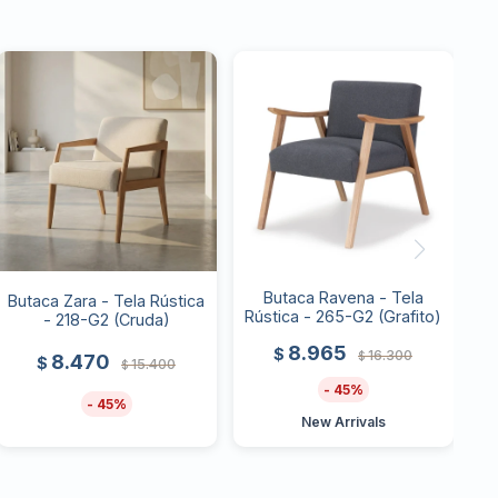
Butaca Ravena - Tela
Butaca Zara - Tela Rústica
Rústica - 265-G2 (Grafito)
- 218-G2 (Cruda)
8.965
$
16.300
$
8.470
$
15.400
$
45
45
New Arrivals