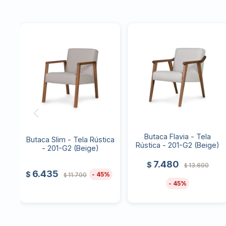
Butaca Flavia - Tela
Butaca Slim - Tela Rústica
Rústica - 201-G2 (Beige)
- 201-G2 (Beige)
7.480
$
13.600
$
6.435
$
45
11.700
$
45