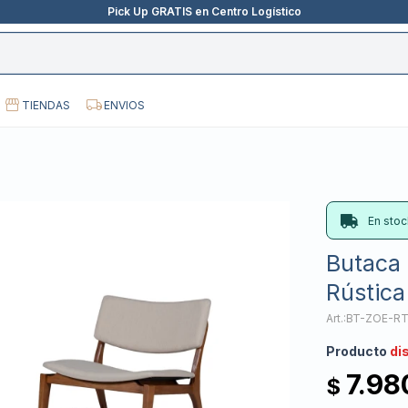
Pick Up GRATIS en Centro Logístico
TIENDAS
ENVIOS
En stoc
Butaca 
Rústica
BT-ZOE-R
Producto
di
7.98
$