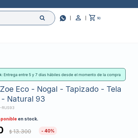

0
$
k: Entrega entre 5 y 7 días hábiles desde el momento de la compra
Zoe Eco - Nogal - Tapizado - Tela
 - Natural 93
T-RUS93
sponible
en stock.
0
13.300
40
$