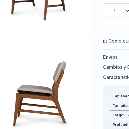
1
Como cui
Envíos
Cambios y 
Característ
Tapizad
Tamaño
Largo
Profund