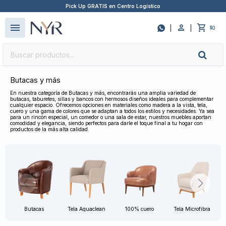
Pick Up GRATIS en Centro Logístico
close
menu

0
$
Butacas y más
En nuestra categoría de Butacas y más, encontrarás una amplia variedad de
butacas, taburetes, sillas y bancos con hermosos diseños ideales para complementar
cualquier espacio. Ofrecemos opciones en materiales como madera a la vista, tela,
cuero y una gama de colores que se adaptan a todos los estilos y necesidades. Ya sea
para un rincón especial, un comedor o una sala de estar, nuestros muebles aportan
comodidad y elegancia, siendo perfectos para darle el toque final a tu hogar con
productos de la más alta calidad.
Butacas
Tela Aquaclean
100% cuero
Tela Microfibra