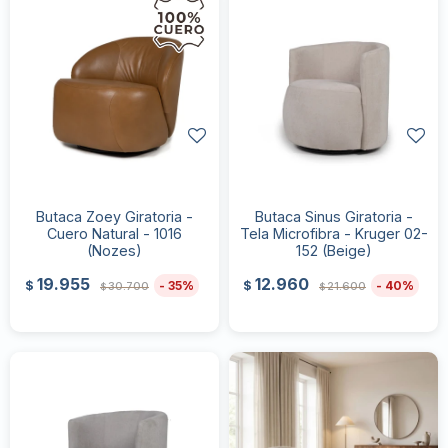
Butaca Zoey Giratoria -
Butaca Sinus Giratoria -
Cuero Natural - 1016
Tela Microfibra - Kruger 02-
(Nozes)
152 (Beige)
19.955
12.960
35
40
$
$
30.700
21.600
$
$