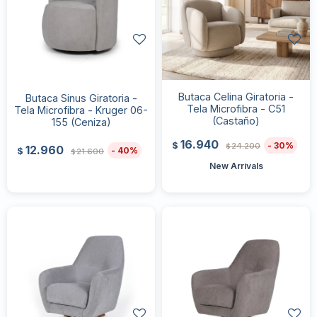
Butaca Celina Giratoria -
Butaca Sinus Giratoria -
Tela Microfibra - C51
Tela Microfibra - Kruger 06-
(Castaño)
155 (Ceniza)
16.940
30
$
24.200
$
12.960
40
$
21.600
$
New Arrivals