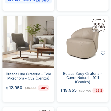
28.880
Precio en stock:
$
Butaca Zoey Giratoria -
Butaca Lina Giratoria - Tela
Cuero Natural - 1011
Microfibra - C52 (Ceniza)
(Granizo)
12.950
30
$
18.500
$
19.955
35
$
30.700
$