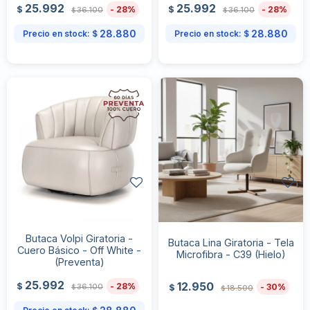
25.992
25.992
28
28
$
$
36.100
36.100
$
$
28.880
28.880
Precio en stock:
$
Precio en stock:
$
Butaca Volpi Giratoria -
Butaca Lina Giratoria - Tela
Cuero Básico - Off White -
Microfibra - C39 (Hielo)
(Preventa)
25.992
12.950
28
$
30
36.100
$
18.500
$
$