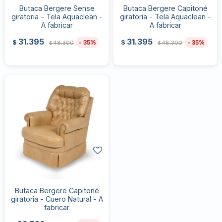
Butaca Bergere Sense
Butaca Bergere Capitoné
giratoria - Tela Aquaclean -
giratoria - Tela Aquaclean -
A fabricar
A fabricar
31.395
31.395
35
35
$
$
48.300
48.300
$
$
Butaca Bergere Capitoné
giratoria - Cuero Natural - A
fabricar