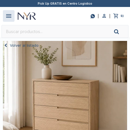
Pick Up GRATIS en Centro Logístico
close
menu

0
$
Volver al listado