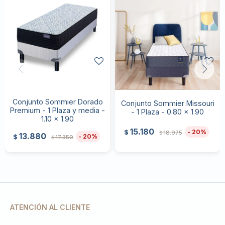
Conjunto Sommier Dorado
Conjunto Sommier Missouri
Premium - 1 Plaza y media -
- 1 Plaza - 0.80 x 1.90
1.10 x 1.90
15.180
20
$
18.975
$
13.880
20
$
17.350
$
ATENCIÓN AL CLIENTE