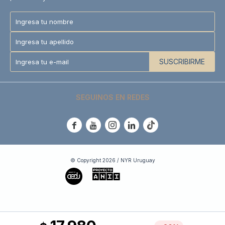
SUSCRIBIRME
SEGUINOS EN REDES





© Copyright 2026 / NYR Uruguay