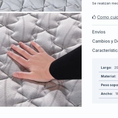
Se realizan med
Como cuid
Envíos
Cambios y D
Característi
Largo
2
Material
Peso sopo
Ancho
1