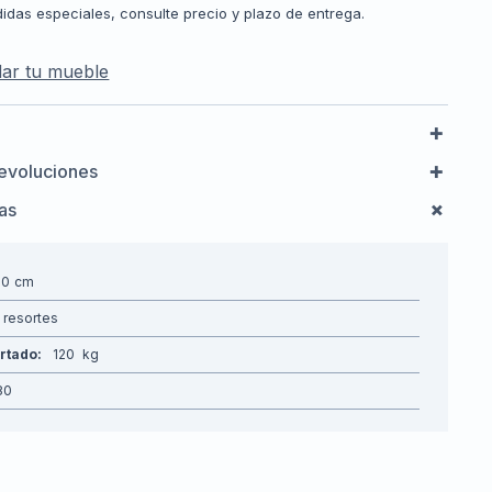
idas especiales, consulte precio y plazo de entrega.
ar tu mueble
evoluciones
cas
00
resortes
rtado
120
80