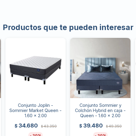
Productos que te pueden interesar
Conjunto Joplin -
Conjunto Sommier y
Sommier Market Queen -
Colchón Hybrid en caja -
1.60 x 2.00
Queen - 1.60 x 2.00
34.680
39.480
$
$
43.350
49.350
$
$
20
20