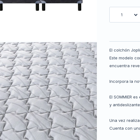
1
El colchón Jopl
Este modelo co
encuentra reve
Incorpora la n
El SOMMIER es 
y antideslizant
Una vez realiza
Cuenta con una