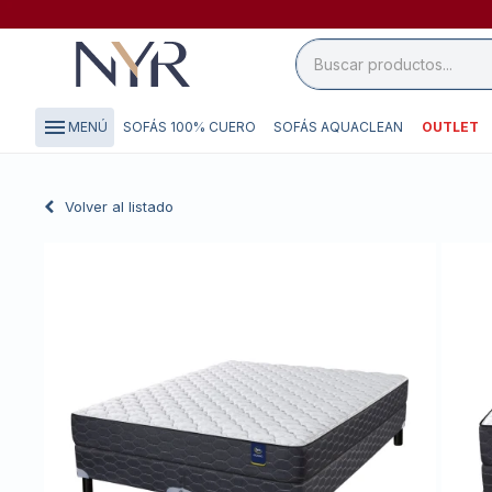
close

storefront
menu
SOFÁS 100% CUERO
SOFÁS AQUACLEAN
OUTLET
MENÚ
local_shipping
credit_card
Volver al listado