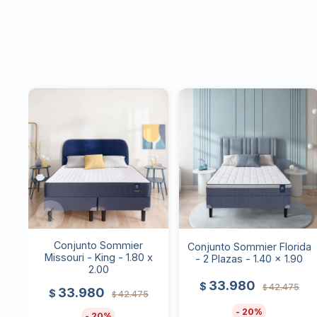
Conjunto Sommier
Conjunto Sommier Florida
Missouri - King - 1.80 x
- 2 Plazas - 1.40 x 1.90
2.00
33.980
$
42.475
$
33.980
$
42.475
$
20
20