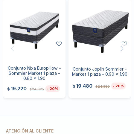
Conjunto Nixa Europillow -
Conjunto Joplin Sommier -
Sommier Market 1 plaza -
Market 1 plaza - 0.90 x 1.90
0.80 x 1.90
19.480
20
$
24.350
$
19.220
20
$
24.025
$
ATENCIÓN AL CLIENTE