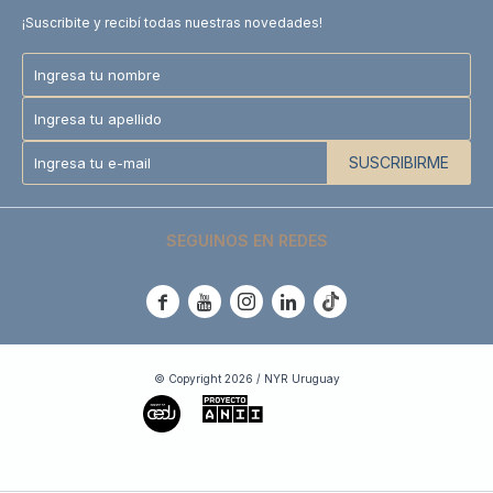
¡Suscribite y recibí todas nuestras novedades!
SUSCRIBIRME
SEGUINOS EN REDES





© Copyright 2026 / NYR Uruguay