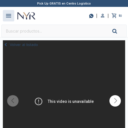
Pick Up GRATIS en Centro Logístico
close
menu

0
$
Volver al listado