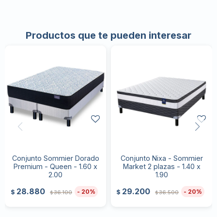
Productos que te pueden interesar
Conjunto Sommier Dorado
Conjunto Nixa - Sommier
Premium - Queen - 1.60 x
Market 2 plazas - 1.40 x
2.00
1.90
28.880
29.200
20
20
$
$
36.100
36.500
$
$