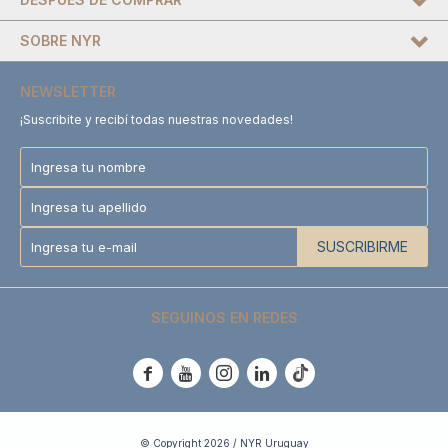
SOBRE NYR
NEWSLETTER
¡Suscribite y recibí todas nuestras novedades!
SUSCRIBIRME
SEGUINOS EN REDES





© Copyright 2026 / NYR Uruguay