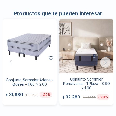
Productos que te pueden interesar
Conjunto Sommier
Conjunto Sommier Arlene -
Pensilvania - 1 Plaza - 0.90
Queen - 1.60 x 2.00
x 1.90
31.880
20
$
39.850
$
32.280
20
$
40.350
$