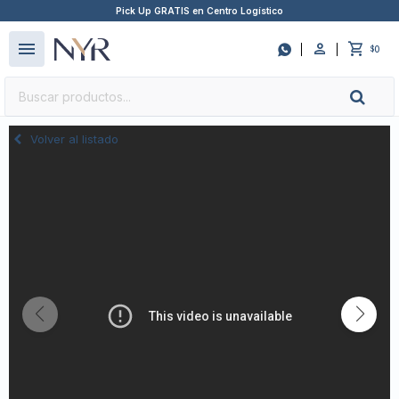
Pick Up GRATIS en Centro Logístico
close
menu

0
$
Volver al listado