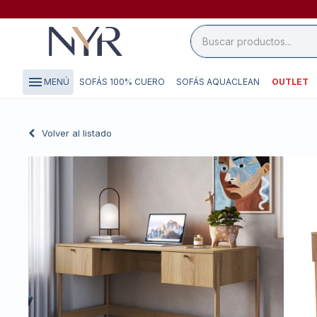
close

storefront
menu
SOFÁS 100% CUERO
SOFÁS AQUACLEAN
OUTLET
MENÚ
local_shipping
credit_card
Volver al listado