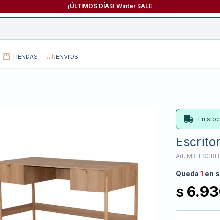
¡ÚLTIMOS DÍAS! Winter SALE
TIENDAS
ENVIOS
En stoc
Escritor
MB-ESCRI
Queda
1
en s
6.93
$