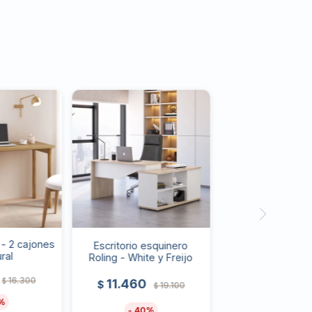
 - 2 cajones
Escritorio esquinero
ral
Roling - White y Freijo
16.300
$
11.460
$
19.100
$
40