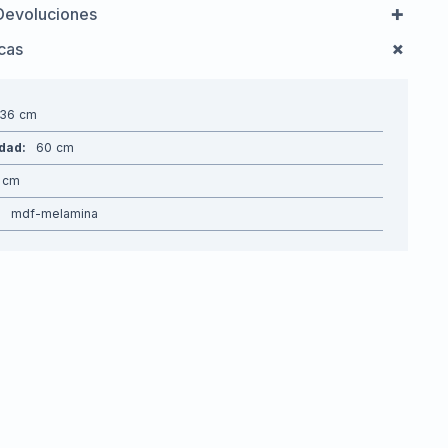
Devoluciones
icas
136
idad
60
mdf-melamina