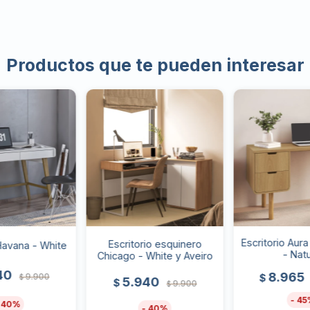
Productos que te pueden interesar
Escritorio Aura
Escritorio esquinero
 Havana - White
- Natu
Chicago - White y Aveiro
40
8.965
9.900
$
$
5.940
$
9.900
$
45
40
40