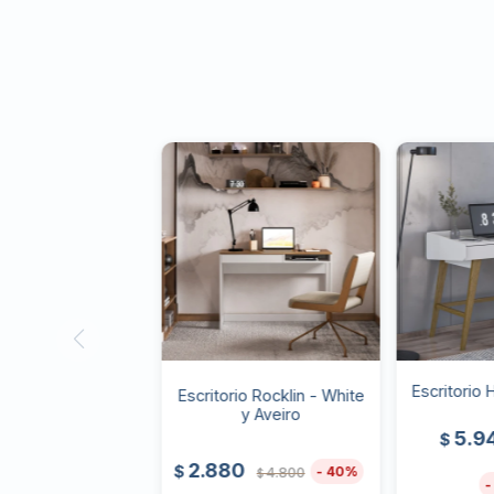
Escritorio
Escritorio Rocklin - White
y Aveiro
5.9
$
2.880
$
40
4.800
$