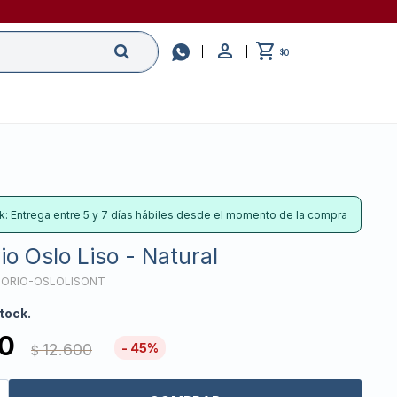

0
$
k: Entrega entre 5 y 7 días hábiles desde el momento de la compra
io Oslo Liso - Natural
TORIO-OSLOLISONT
tock.
0
12.600
45
$