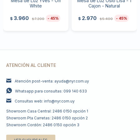
Mesa de Luz Yves - Off
Mesa de Luz Oslo Lisa - 1
White
Cajon - Natural
3.960
2.970
45
45
$
$
7.200
5.400
$
$
ATENCIÓN AL CLIENTE
Atención post-venta: ayuda@nyr.com.uy
Whatsapp para consultas: 099 140 633
Consultas web: info@nyr.com.uy
Showroom Casa Central: 2486 0150 opción 1
Showroom Pta Carretas: 2486 0150 opción 2
Showroom Cordón: 2486 0150 opción 3