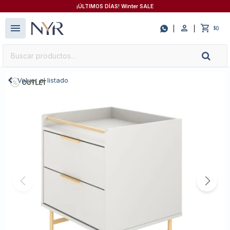
¡ÚLTIMOS DÍAS! Winter SALE
close
menu

0
$
Volver al listado