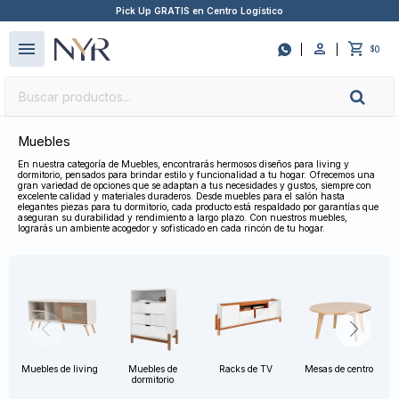
Pick Up GRATIS en Centro Logístico
close
menu

0
$
Muebles
En nuestra categoría de Muebles, encontrarás hermosos diseños para living y
dormitorio, pensados para brindar estilo y funcionalidad a tu hogar. Ofrecemos una
gran variedad de opciones que se adaptan a tus necesidades y gustos, siempre con
excelente calidad y materiales duraderos. Desde muebles para el salón hasta
elegantes piezas para tu dormitorio, cada producto está respaldado por garantías que
aseguran su durabilidad y rendimiento a largo plazo. Con nuestros muebles,
lograrás un ambiente acogedor y sofisticado en cada rincón de tu hogar.
Muebles de living
Muebles de
Racks de TV
Mesas de centro
dormitorio