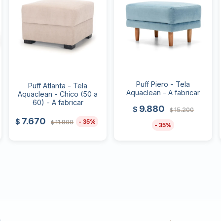
Puff Piero - Tela
Puff Atlanta - Tela
Aquaclean - A fabricar
Aquaclean - Chico (50 a
60) - A fabricar
9.880
$
15.200
$
7.670
$
35
11.800
$
35