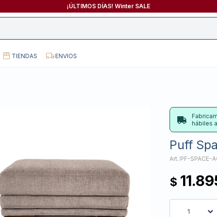
¡ÚLTIMOS DÍAS! Winter SALE
TIENDAS
ENVIOS
Fabricam
hábiles
Puff Spa
PF-SPACE-
11.89
$
1