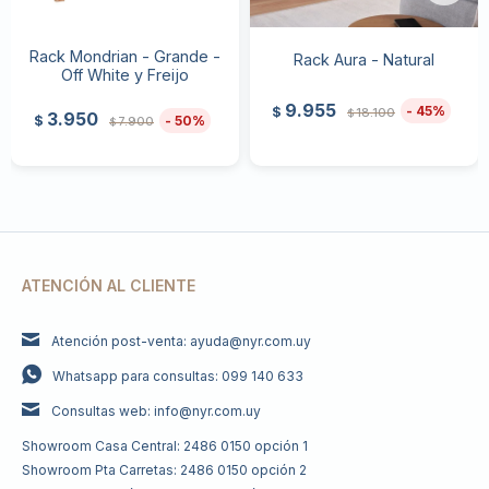
Rack Mondrian - Grande -
Rack Aura - Natural
Off White y Freijo
9.955
45
$
18.100
$
3.950
50
$
7.900
$
ATENCIÓN AL CLIENTE
Atención post-venta: ayuda@nyr.com.uy
Whatsapp para consultas: 099 140 633
Consultas web: info@nyr.com.uy
Showroom Casa Central: 2486 0150 opción 1
Showroom Pta Carretas: 2486 0150 opción 2