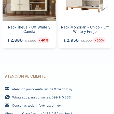
Rack Ilheus - Off White y
Rack Mondrian - Chico - Off
Canela
White y Freijo
2.880
2.950
40
50
$
$
4.800
5.900
$
$
ATENCIÓN AL CLIENTE
Atención post-venta: ayuda@nyr.com.uy
Whatsapp para consultas: 099 140 633
Consultas web: info@nyr.com.uy
Showroom Casa Central: 2486 0150 opción 1