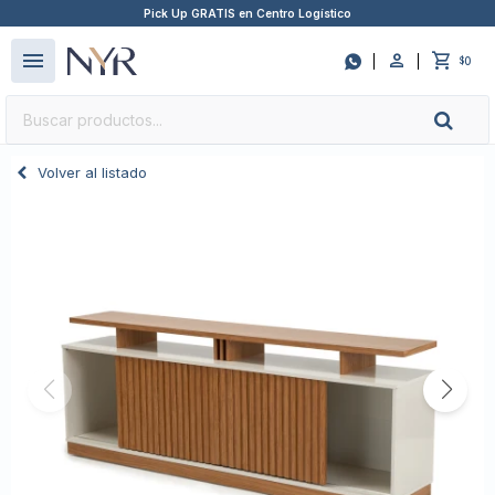
Pick Up GRATIS en Centro Logístico
close
menu

0
$
Volver al listado