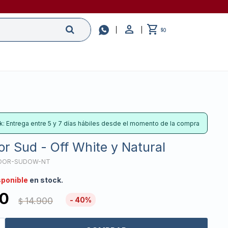

0
$
k: Entrega entre 5 y 7 días hábiles desde el momento de la compra
or Sud - Off White y Natural
IDOR-SUDOW-NT
sponible
en stock.
40
14.900
40
$