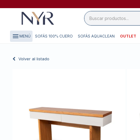
close

storefront
menu
SOFÁS 100% CUERO
SOFÁS AQUACLEAN
OUTLET
MENÚ
local_shipping
credit_card
Volver al listado