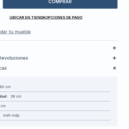
COMPRAR
UBICAR EN TIENDA
OPCIONES DE PAGO
dar tu mueble
Devoluciones
icas
160
idad
38
mdf-mdp