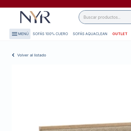
close

storefront
menu
SOFÁS 100% CUERO
SOFÁS AQUACLEAN
OUTLET
MENÚ
local_shipping
credit_card
Volver al listado