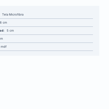
Tela Microfibra
66
dad
5
mdf