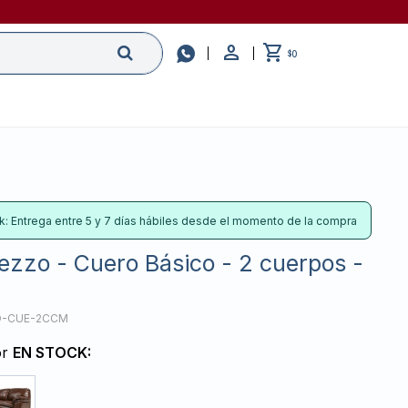

0
$
k: Entrega entre 5 y 7 días hábiles desde el momento de la compra
ezzo - Cuero Básico - 2 cuerpos -
O-CUE-2CCM
or
EN STOCK: