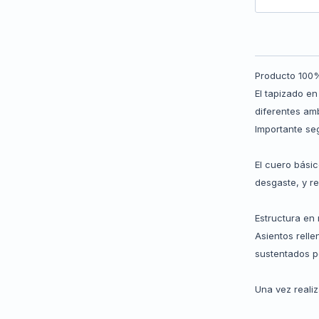
Producto 100%
El tapizado e
diferentes am
Importante se
El cuero bási
desgaste, y r
Estructura en
Asientos rell
sustentados p
Una vez reali