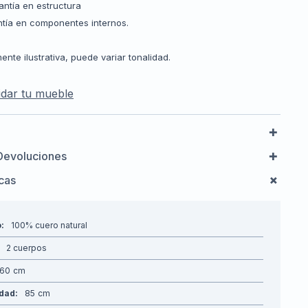
antía en estructura
ntía en componentes internos.
te ilustrativa, puede variar tonalidad.
dar tu mueble
Devoluciones
icas
o
100% cuero natural
2 cuerpos
160
idad
85