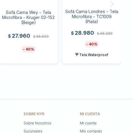
Sofá Cama Londres - Tela
Sofá Cama Wey - Tela
Microfibra - TC1009
Microfibra - Kruger 02-152
(Plata)
(Beige)
28.980
$
48.300
$
27.960
$
46.600
$
40
40
☔ Tela Waterproof
SOBRE NYR
MI CUENTA
Sobre Nosotros
Mi cuenta
Sucursales
Mis compras