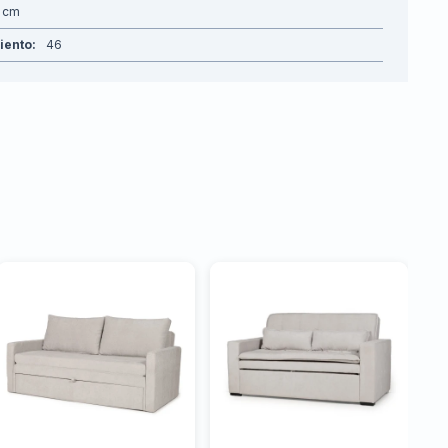
siento
46