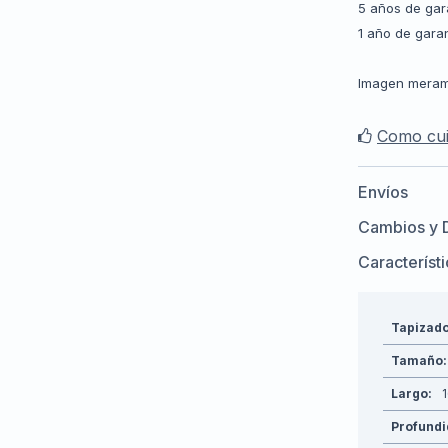
5 años de gar
1 año de gara
Imagen meramen
Como cui
Envíos
Cambios y 
Característ
Tapizad
Tamaño
Largo
Profund