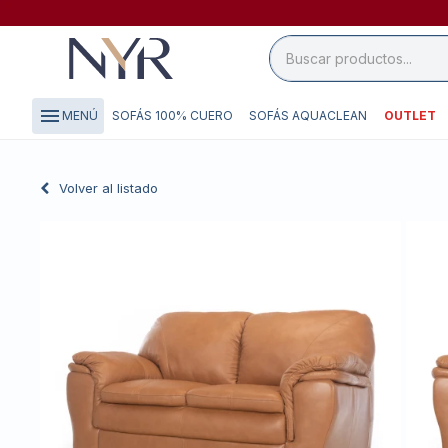
close

storefront
menu
SOFÁS 100% CUERO
SOFÁS AQUACLEAN
OUTLET
MENÚ
local_shipping
credit_card
Volver al listado