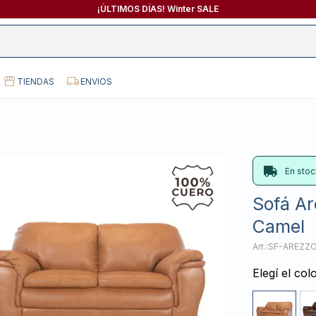
¡ÚLTIMOS DÍAS! Winter SALE
TIENDAS
ENVIOS
En stoc
Sofá Ar
Camel
SF-AREZZ
Elegí el col