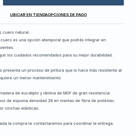
UBICAR EN TIENDA
OPCIONES DE PAGO
 cuero natural.
n cuero es una opción atemporal que podrás integrar en
bientes.
guir los cuidados recomendados para su mejor durabilidad.
co presenta un proceso de pintura que lo hace más resistente al
equiere un menor mantenimiento.
 madera de eucalipto y lámina de MDF de gran resistencia.
enos de espuma densidad 28 en mantas de fibra de poliéster,
or cinchas elásticas.
zada la compra te contactaremos para coordinar la entrega.