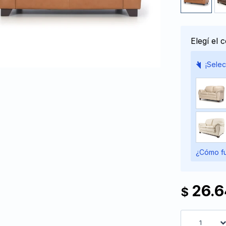
Elegí el 
¡Selec
¿Cómo fu
26.
$
1