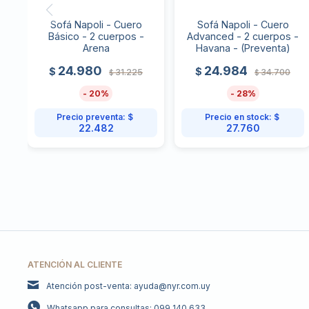
Sofá Napoli - Cuero
Sofá Napoli - Cuero
Básico - 2 cuerpos -
Advanced - 2 cuerpos -
Arena
Havana - (Preventa)
24.980
24.984
$
$
31.225
34.700
$
$
20
28
Precio preventa:
$
Precio en stock:
$
22.482
27.760
ATENCIÓN AL CLIENTE
Atención post-venta: ayuda@nyr.com.uy
Whatsapp para consultas: 099 140 633