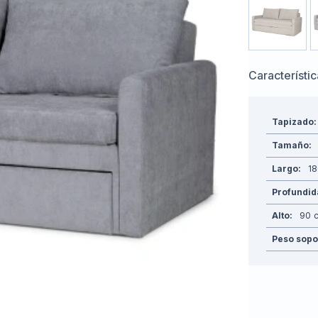
Característi
Tapizado
Tamaño
Largo
1
Profundi
Alto
90
Peso sopo