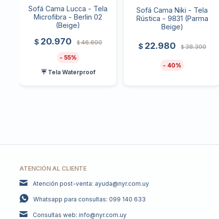
Sofá Cama Lucca - Tela
Sofá Cama Niki - Tela
Microfibra - Berlin 02
Rústica - 9831 (Parma
(Beige)
Beige)
20.970
$
46.600
$
22.980
$
38.300
$
55
40
☔ Tela Waterproof
ATENCIÓN AL CLIENTE
Atención post-venta: ayuda@nyr.com.uy
Whatsapp para consultas: 099 140 633
Consultas web: info@nyr.com.uy