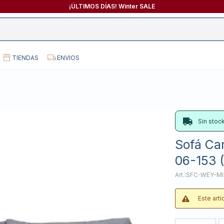
¡ÚLTIMOS DÍAS! Winter SALE
TIENDAS
ENVIOS
Sin stoc
Sofá Ca
06-153 (
SFC-WEY-M
Este art