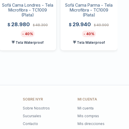
Sofá Cama Londres - Tela
Sofá Cama Parma - Tela
Microfibra - TC1009
Microfibra - TC1009
(Plata)
(Plata)
28.980
29.940
$
$
48.300
49.900
$
$
40
40
☔ Tela Waterproof
☔ Tela Waterproof
SOBRE NYR
MI CUENTA
Sobre Nosotros
Mi cuenta
Sucursales
Mis compras
Contacto
Mis direcciones