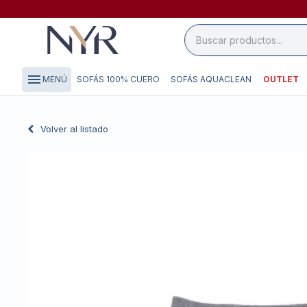
close

storefront
menu
SOFÁS 100% CUERO
SOFÁS AQUACLEAN
OUTLET
MENÚ
local_shipping
credit_card
Volver al listado