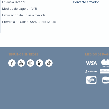
Envíos al Interior
Contacto armador
Medios de pago en NYR
Fabricación de Sofás a medida
Preventa de Sofás 100% Cuero Natural
SEGUINOS EN REDES
MEDIOS DE PAG




