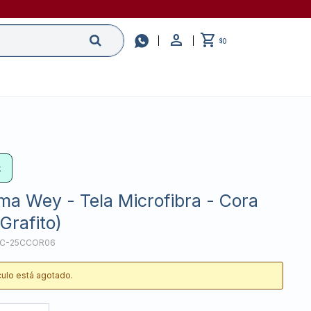

0
$
k
ma Wey - Tela Microfibra - Cora
Grafito)
IC-25CCOR06
ículo está agotado.