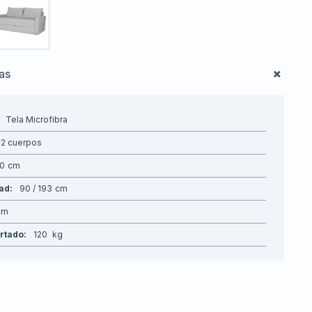
cas
Tela Microfibra
2 cuerpos
80
dad
90 / 193
rtado
120