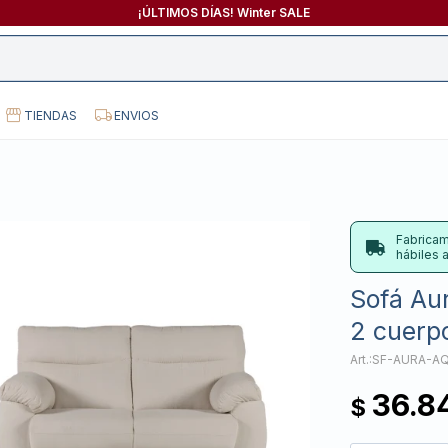
¡ÚLTIMOS DÍAS! Winter SALE
TIENDAS
ENVIOS
Fabricam
hábiles
Sofá Aur
2 cuerpo
SF-AURA-A
36.8
$