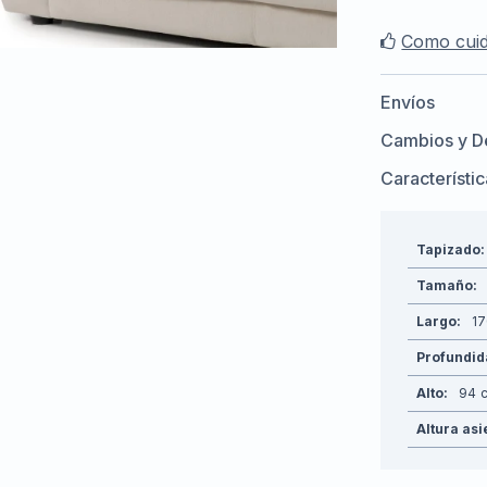
Como cuid
Envíos
Cambios y D
Característi
Tapizado
Tamaño
Largo
1
Profundi
Alto
94
Altura asi