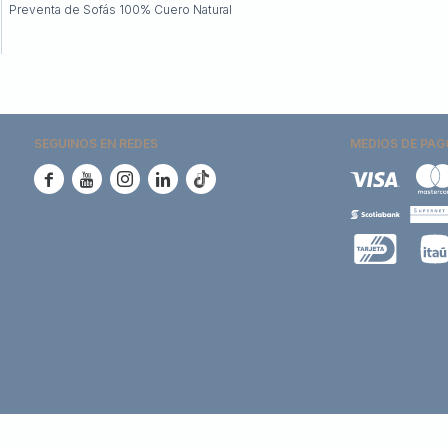
Preventa de Sofás 100% Cuero Natural
SEGUINOS EN REDES
MEDIOS DE PAG




