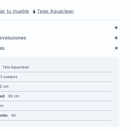
ar tu mueble
Telas Aquaclean
evoluciones
cas
Tela Aquaclean
2 cuerpos
70
dad
90
ento
40