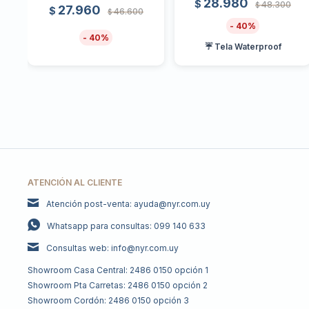
28.980
$
48.300
$
27.960
$
46.600
$
40
40
☔ Tela Waterproof
ATENCIÓN AL CLIENTE
Atención post-venta: ayuda@nyr.com.uy
Whatsapp para consultas: 099 140 633
Consultas web: info@nyr.com.uy
Showroom Casa Central: 2486 0150 opción 1
Showroom Pta Carretas: 2486 0150 opción 2
Showroom Cordón: 2486 0150 opción 3