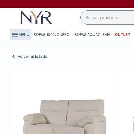
close

storefront
menu
SOFÁS 100% CUERO
SOFÁS AQUACLEAN
OUTLET
MENÚ
local_shipping
credit_card
Volver al listado