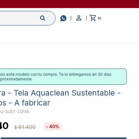

0
$
os este modelo con tu compra. Te lo entregamos en 30 días
 aproximadamente.
a - Tela Aquaclean Sustentable -
s - A fabricar
QU-SUST-2CFAB
40
61.400
40
$