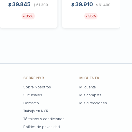
39.845
39.910
$
$
61.300
61.400
$
$
35
35
SOBRE NYR
MI CUENTA
Sobre Nosotros
Mi cuenta
Sucursales
Mis compras
Contacto
Mis direcciones
Trabajá en NYR
Términos y condiciones
Política de privacidad